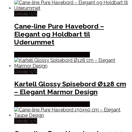
Udsalg 15%
Cane-line Pure Havebord –
Elegant og Holdbart til
Uderummet
Købes hos Erling Christensen Møbler
Udsalg 15%
Kartell Glossy Spisebord Ø128 cm
– Elegant Marmor Design
Købes hos Erling Christensen Møbler
Udsalg 15%