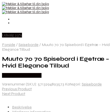
Udsalg 23%
Forside
/
Spiseborde
/
Muuto 70 70 Spisebord i Egetræ – Hvid
Elegance Tilbud
Muuto 70 70 Spisebord i Egetræ –
Hvid Elegance Tilbud
Købes hos Andlight Dk
Varenummer (SKU):
5713294893573
Kategori:
Spiseborde
Previous Product
Next Product
Beskrivelse
Yderligere information