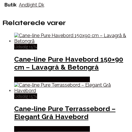
Butik
Andlight Dk
Relaterede varer
Udsalg 15%
Cane-line Pure Havebord 150×90
cm – Lavagrå & Betongrå
Købes hos Erling Christensen Møbler
Udsalg 15%
Cane-line Pure Terrassebord –
Elegant Grå Havebord
Købes hos Erling Christensen Møbler