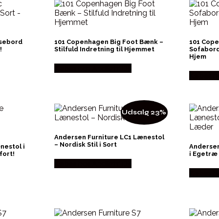
isebord
101 Copenhagen Big Foot Bænk –
101 Cope
!
Stilfuld Indretning til Hjemmet
Sofabord 
Hjem
Købes hos Andlight Dk
Købes ho
Udsalg 23%
Andersen Furniture LC1 Lænestol
– Nordisk Stil i Sort
estol i
Andersen
fort!
i Egetræ
Købes hos Andlight Dk
Købes ho