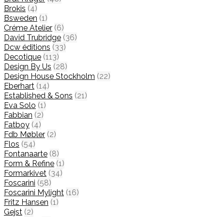
Brokis
(4)
Bsweden
(1)
Créme Atelier
(6)
David Trubridge
(36)
Dcw éditions
(33)
Decotique
(113)
Design By Us
(28)
Design House Stockholm
(22)
Eberhart
(14)
Established & Sons
(21)
Eva Solo
(1)
Fabbian
(2)
Fatboy
(4)
Fdb Møbler
(2)
Flos
(54)
Fontanaarte
(8)
Form & Refine
(1)
Formarkivet
(34)
Foscarini
(58)
Foscarini Mylight
(16)
Fritz Hansen
(1)
Gejst
(2)