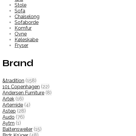
Stole
Sofa
Chaiselong
Sofaborde
Komfur
Ovne
Køleskabe
Fryser
Brand
&tradition
(158)
101 Copenhagen
(22)
Andersen Furniture
(8)
Artek
(16)
Artemide
(4)
Astep
(28)
Audo
(76)
Aytm
(1)
Baltensweiler
(15)
Brdr. Krüger
(48)