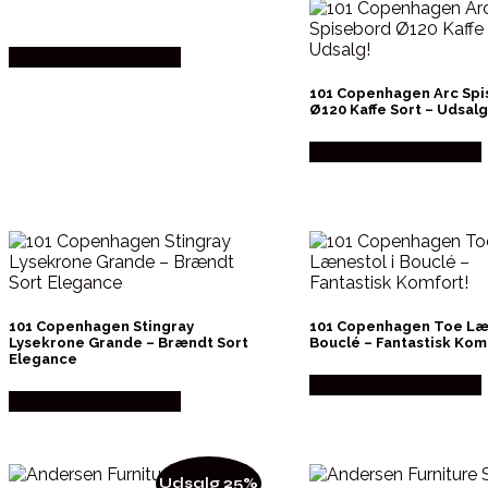
Købes hos Andlight Dk
101 Copenhagen Arc Sp
Ø120 Kaffe Sort – Udsalg
Købes hos Andlight Dk
101 Copenhagen Stingray
101 Copenhagen Toe Læn
Lysekrone Grande – Brændt Sort
Bouclé – Fantastisk Kom
Elegance
Købes hos Andlight Dk
Købes hos Andlight Dk
Udsalg 25%