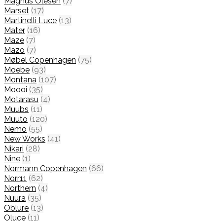
Magnus Olesen
(7)
Marset
(17)
Martinelli Luce
(13)
Mater
(16)
Maze
(7)
Mazo
(7)
Møbel Copenhagen
(75)
Moebe
(93)
Montana
(107)
Moooi
(35)
Motarasu
(4)
Muubs
(11)
Muuto
(120)
Nemo
(55)
New Works
(41)
Nikari
(28)
Nine
(1)
Normann Copenhagen
(66)
Norr11
(62)
Northern
(4)
Nuura
(35)
Oblure
(13)
Oluce
(11)