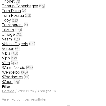
Thonet
(3)
Thorup Copenhagen
(15)
Tom Dixon
(2)
Tom Rossau
(16)
Tooy
(12)
Transparent
(1)
Trizo21
(23)
Umage
(70)
Vaarnii
(11)
Valerie Objects
(21)
Verpan
(5)
Vibia
(36)
Vipp
(12)
Vitra
(47)
Warm Nordic
(58)
Wendelbo
(36)
Woodnotes
(11)
Woud
(29)
Filter
Forside
/
Vare Butik
/
Andlight Dk
Viser 1–25 af 3015 resultater