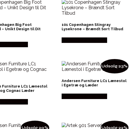
nhagen Big Foot
101 Copenhagen Stingray
– Unikt Design til Dit
Lysekrone – Brændt Sort Tilbud
Købes hos Andlight Dk
s Andlight Dk
Udsalg 23%
Andersen Furniture LC1 Lænestol
i Egetræ og Læder
 Furniture LC1 Lænestol
 og Cognac Læder
Købes hos Andlight Dk
s Andlight Dk
Udsalg 20%
Udsalg 22%