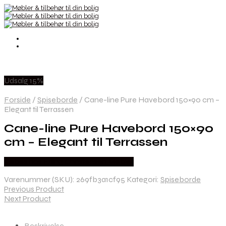
Udsalg 15%
Forside
/
Spiseborde
/
Cane-line Pure Havebord 150×90 cm –
Elegant til Terrassen
Cane-line Pure Havebord 150×90
cm – Elegant til Terrassen
Købes hos Erling Christensen Møbler
Varenummer (SKU):
269fb3a1cf95
Kategori:
Spiseborde
Previous Product
Next Product
Beskrivelse