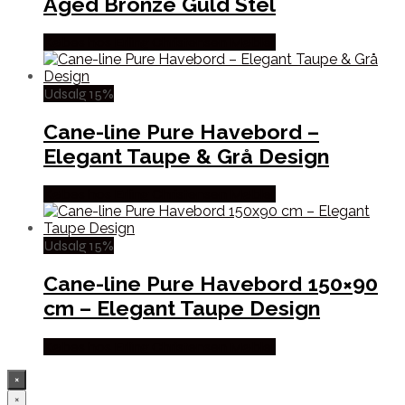
Aged Bronze Guld Stel
Købes hos Erling Christensen Møbler
Udsalg 15%
Cane-line Pure Havebord –
Elegant Taupe & Grå Design
Købes hos Erling Christensen Møbler
Udsalg 15%
Cane-line Pure Havebord 150×90
cm – Elegant Taupe Design
Købes hos Erling Christensen Møbler
×
×