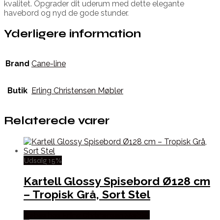
kvalitet. Opgrader dit uderum med dette elegante
havebord og nyd de gode stunder.
Yderligere information
Brand
Cane-line
Butik
Erling Christensen Møbler
Relaterede varer
Udsalg 15%
Kartell Glossy Spisebord Ø128 cm
– Tropisk Grå, Sort Stel
Købes hos Erling Christensen Møbler