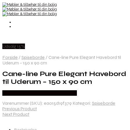
Udsalg 15%
Forside
/
Spiseborde
/
Cane-line Pure Elegant Havebord til
Uderum – 150 x 90 cm
Cane-line Pure Elegant Havebord
til Uderum – 150 x 90 cm
Købes hos Erling Christensen Møbler
Varenummer (SKU):
ea015d19f379
Kategori:
Spiseborde
Previous Product
Next Product
Beskrivelse