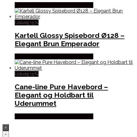
Købes hos Erling Christensen Møbler
Udsalg 15%
Kartell Glossy Spisebord Ø128 –
Elegant Brun Emperador
Købes hos Erling Christensen Møbler
Udsalg 15%
Cane-line Pure Havebord –
Elegant og Holdbart til
Uderummet
Købes hos Erling Christensen Møbler
×
×