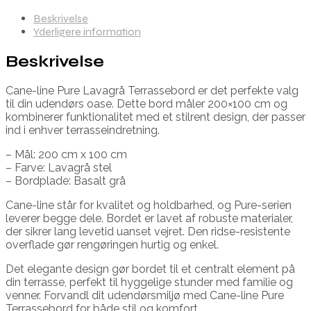
Beskrivelse
Yderligere information
Beskrivelse
Cane-line Pure Lavagrå Terrassebord er det perfekte valg
til din udendørs oase. Dette bord måler 200×100 cm og
kombinerer funktionalitet med et stilrent design, der passer
ind i enhver terrasseindretning.
– Mål: 200 cm x 100 cm
– Farve: Lavagrå stel
– Bordplade: Basalt grå
Cane-line står for kvalitet og holdbarhed, og Pure-serien
leverer begge dele. Bordet er lavet af robuste materialer,
der sikrer lang levetid uanset vejret. Den ridse-resistente
overflade gør rengøringen hurtig og enkel.
Det elegante design gør bordet til et centralt element på
din terrasse, perfekt til hyggelige stunder med familie og
venner. Forvandl dit udendørsmiljø med Cane-line Pure
Terrassebord for både stil og komfort.