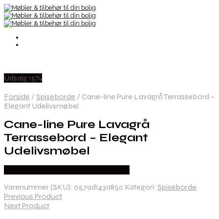
Udsalg 15%
Forside
/
Spiseborde
/
Cane-line Pure Lavagrå Terrassebord –
Elegant Udelivsmøbel
Cane-line Pure Lavagrå
Terrassebord – Elegant
Udelivsmøbel
Købes hos Erling Christensen Møbler
Varenummer (SKU):
0579d143a85c
Kategori:
Spiseborde
Previous Product
Next Product