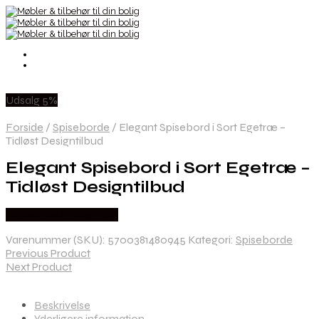
Udsalg 5%
Forside
/
Spiseborde
/
Elegant Spisebord i Sort Egetræ –
Tidløst Designtilbud
Elegant Spisebord i Sort Egetræ –
Tidløst Designtilbud
Købes hos Andlight Dk
Varenummer (SKU):
5700381480945
Kategori:
Spiseborde
Previous Product
Next Product
Beskrivelse
Yderligere information