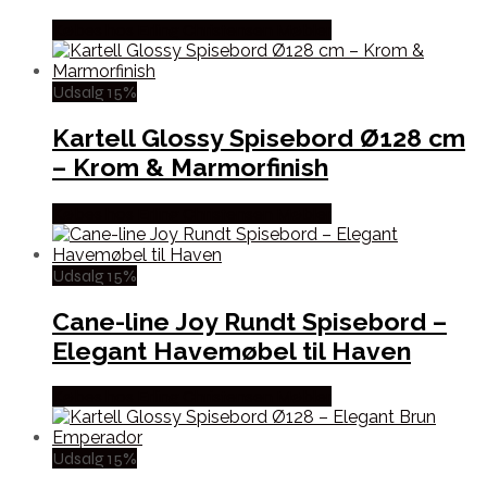
Købes hos Erling Christensen Møbler
Udsalg 15%
Kartell Glossy Spisebord Ø128 cm
– Krom & Marmorfinish
Købes hos Erling Christensen Møbler
Udsalg 15%
Cane-line Joy Rundt Spisebord –
Elegant Havemøbel til Haven
Købes hos Erling Christensen Møbler
Udsalg 15%