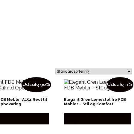
Udsalg 30%
Udsalg 11%
DB Møbler A154 Reol til
Elegant Grøn Lænestol fra FDB
 Opbevaring
Møbler – Stil og Komfort
s Erling Christensen
Købes hos Erling Christensen
Møbler