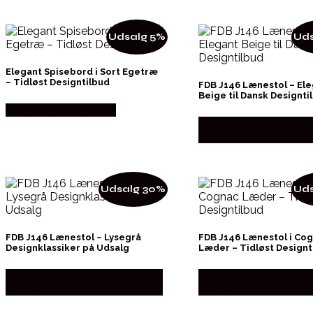
Udsalg 5%
Uds
Elegant Spisebord i Sort Egetræ
– Tidløst Designtilbud
FDB J146 Lænestol – Ele
Beige til Dansk Designti
Købes hos Andlight Dk
Købes hos Erling Chris
Møbler
Udsalg 30%
Uds
FDB J146 Lænestol – Lysegrå
FDB J146 Lænestol i Co
Designklassiker på Udsalg
Læder – Tidløst Designt
Købes hos Erling Christensen
Købes hos Erling Chris
Møbler
Møbler