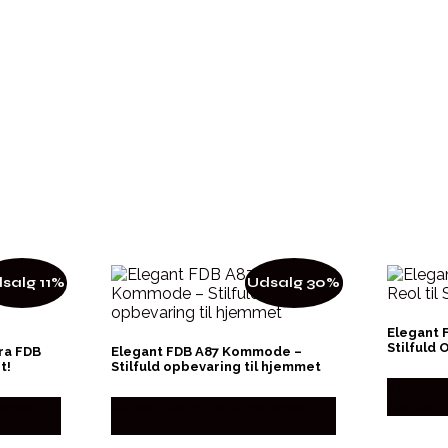
salg 11%
Udsalg 30%
Elegant F
Stilfuld
ra FDB
Elegant FDB A87 Kommode –
t!
Stilfuld opbevaring til hjemmet
Købes ho
tensen
Købes hos Erling Christensen
Møbler
Møbler