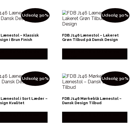
Udsalg 30%
Udsalg 30%
 Lænestol – Klassisk
FDB J146 Lænestol – Lakeret
ign i Brun Finish
Grøn Tilbud på Dansk Design
s Erling Christensen
Købes hos Erling Christensen
Møbler
Udsalg 30%
Udsalg 30%
 Lænestol i Sort Læder –
FDB J146 Mørkeblå Lænestol –
sign Kvalitet
Dansk Design Tilbud
s Erling Christensen
Købes hos Erling Christensen
Møbler