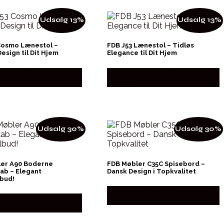
Udsalg 13%
Udsalg 13%
Cosmo Lænestol –
FDB J53 Lænestol – Tidløs
esign til Dit Hjem
Elegance til Dit Hjem
s Erling Christensen
Købes hos Erling Christensen
Møbler
Udsalg 30%
Udsalg 30%
er A90 Boderne
FDB Møbler C35C Spisebord –
kab – Elegant
Dansk Design i Topkvalitet
lbud!
Købes hos Erling Christensen
s Erling Christensen
Møbler