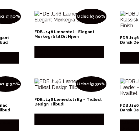
alg 30%
Udsalg 30%
FDB J146 Lænestol – Elegant
Mørkegrå til Dit Hjem
gant
FDB J146
lbud
Dansk Des
Købes hos Erling Christensen
tensen
Møbler
Købes ho
Møbler
alg 30%
Udsalg 30%
FDB J146 Lænestol i Eg – Tidløst
Design Tilbud!
gnac
FDB J146
ilbud
Dansk De
Købes hos Erling Christensen
tensen
Møbler
Købes ho
Møbler