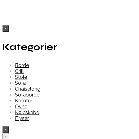
×
Kategorier
Borde
Grill
Stole
Sofa
Chaiselong
Sofaborde
Komfur
Ovne
Køleskabe
Fryser
×
×