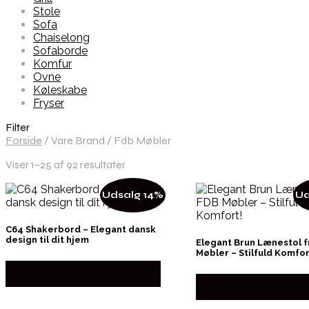
Stole
Sofa
Chaiselong
Sofaborde
Komfur
Ovne
Køleskabe
Fryser
Filter
Forside
/
Vare Brand
/
Fdb Møbler
Viser 1–25 af 92 resultater
Udsalg 14%
Ud
C64 Shakerbord – Elegant dansk
design til dit hjem
Elegant Brun Lænestol f
Møbler – Stilfuld Komfor
Købes hos Erling Christensen
Møbler
Købes hos Erling Chris
Møbler