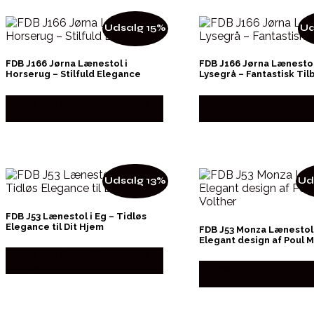
Udsalg 15%
Ud
FDB J166 Jørna Lænestol i
FDB J166 Jørna Lænestol
Horserug – Stilfuld Elegance
Lysegrå – Fantastisk Til
Købes hos Erling Christensen
Købes hos Erling Chris
Møbler
Møbler
Udsalg 13%
Ud
FDB J53 Lænestol i Eg – Tidløs
Elegance til Dit Hjem
FDB J53 Monza Lænestol
Elegant design af Poul M
Købes hos Erling Christensen
Møbler
Købes hos Erling Chris
Møbler