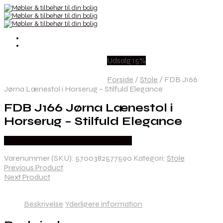
Udsalg 15%
Forside
/
Stole
/
FDB J166
Jørna Lænestol i Horserug – Stilfuld Elegance
FDB J166 Jørna Lænestol i
Horserug – Stilfuld Elegance
Købes hos Erling Christensen Møbler
Varenummer (SKU):
5700382577590
Kategori:
Stole
Previous Product
Next Product
Beskrivelse
Yderligere information