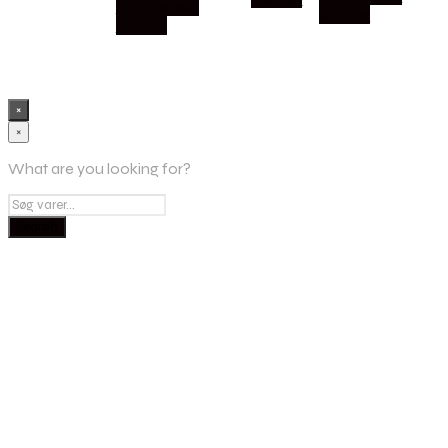
Christensen
Møbler
Møbler
×
×
What are you looking for?