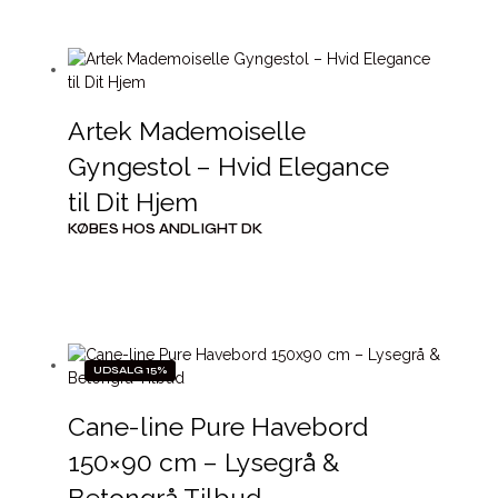
Artek Mademoiselle
Gyngestol – Hvid Elegance
til Dit Hjem
KØBES HOS ANDLIGHT DK
UDSALG 15%
Cane-line Pure Havebord
150×90 cm – Lysegrå &
Betongrå Tilbud