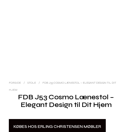
FORSIDE
/
STOLE
/
FDB J53 COSMO LÆNESTOL – ELEGANT DESIGN TIL DIT
HJEM
FDB J53 Cosmo Lænestol –
Elegant Design til Dit Hjem
KØBES HOS ERLING CHRISTENSEN MØBLER