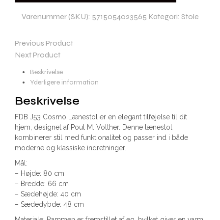
Varenummer (SKU):
5715054023565
Kategori:
Stole
Previous Product
Next Product
Beskrivelse
Yderligere information
Beskrivelse
FDB J53 Cosmo Lænestol er en elegant tilføjelse til dit
hjem, designet af Poul M. Volther. Denne lænestol
kombinerer stil med funktionalitet og passer ind i både
moderne og klassiske indretninger.
Mål:
– Højde: 80 cm
– Bredde: 66 cm
– Sædehøjde: 40 cm
– Sædedybde: 48 cm
Materiale: Rammen er fremstillet af eg, hvilket giver en varm