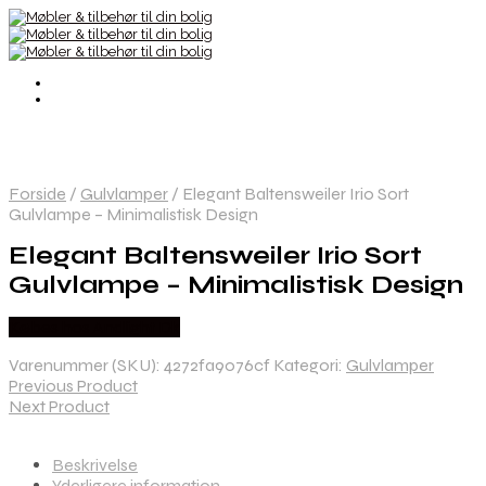
Forside
/
Gulvlamper
/
Elegant Baltensweiler Irio Sort
Gulvlampe – Minimalistisk Design
Elegant Baltensweiler Irio Sort
Gulvlampe – Minimalistisk Design
Købes hos Andlight Dk
Varenummer (SKU):
4272fa9076cf
Kategori:
Gulvlamper
Previous Product
Next Product
Beskrivelse
Yderligere information