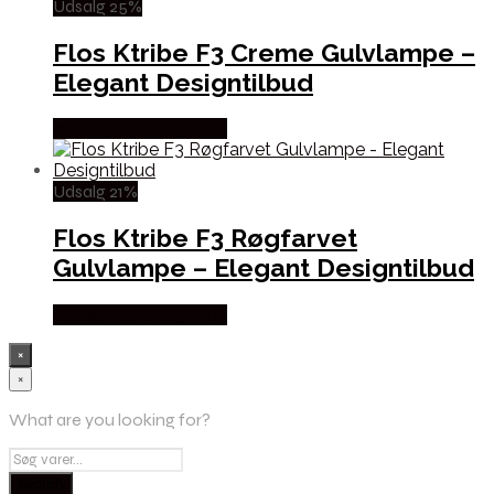
Udsalg 25%
Flos Ktribe F3 Creme Gulvlampe –
Elegant Designtilbud
Købes hos Andlight Dk
Udsalg 21%
Flos Ktribe F3 Røgfarvet
Gulvlampe – Elegant Designtilbud
Købes hos Andlight Dk
×
×
What are you looking for?