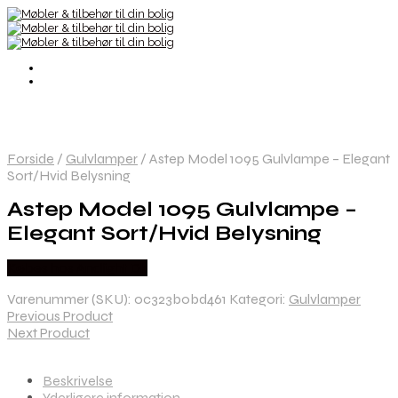
Forside
/
Gulvlamper
/
Astep Model 1095 Gulvlampe – Elegant
Sort/Hvid Belysning
Astep Model 1095 Gulvlampe –
Elegant Sort/Hvid Belysning
Købes hos Andlight Dk
Varenummer (SKU):
0c323b0bd461
Kategori:
Gulvlamper
Previous Product
Next Product
Beskrivelse
Yderligere information