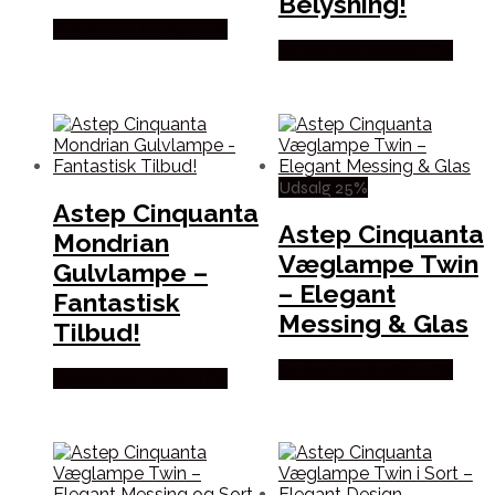
Belysning!
Købes hos Andlight Dk
Købes hos Andlight Dk
Udsalg 25%
Astep Cinquanta
Astep Cinquanta
Mondrian
Væglampe Twin
Gulvlampe –
– Elegant
Fantastisk
Messing & Glas
Tilbud!
Købes hos Andlight Dk
Købes hos Andlight Dk