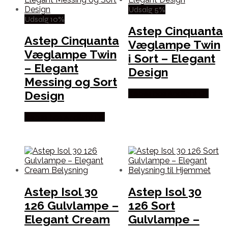
Udsalg 5%
Udsalg 10%
Astep Cinquanta
Astep Cinquanta
Væglampe Twin
Væglampe Twin
i Sort – Elegant
– Elegant
Design
Messing og Sort
Design
Købes hos Andlight Dk
Købes hos Andlight Dk
Astep Isol 30
Astep Isol 30
126 Gulvlampe –
126 Sort
Elegant Cream
Gulvlampe –