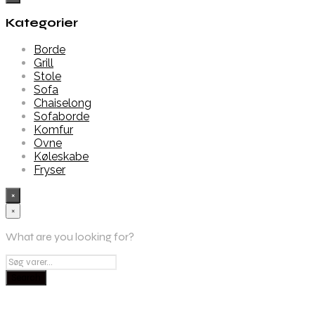
Kategorier
Borde
Grill
Stole
Sofa
Chaiselong
Sofaborde
Komfur
Ovne
Køleskabe
Fryser
×
×
What are you looking for?