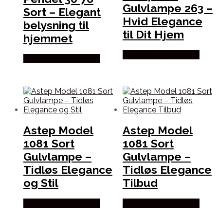
Gulvlampe 263 –
Sort – Elegant
Hvid Elegance
belysning til
til Dit Hjem
hjemmet
Købes hos Andlight Dk
Købes hos Andlight Dk
Astep Model
Astep Model
1081 Sort
1081 Sort
Gulvlampe –
Gulvlampe –
Tidløs Elegance
Tidløs Elegance
og Stil
Tilbud
Købes hos Andlight Dk
Købes hos Andlight Dk