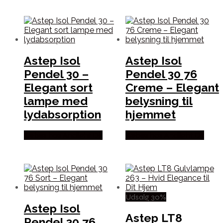
Astep Isol
Astep Isol
Pendel 30 –
Pendel 30 76
Elegant sort
Creme – Elegant
lampe med
belysning til
lydabsorption
hjemmet
Købes hos Andlight Dk
Købes hos Andlight Dk
Udsalg 30%
Astep Isol
Astep LT8
Pendel 30 76