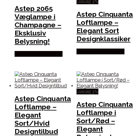
Udsalg 3%
Astep 2065
Astep Cinquanta
Væglampe i
Loftlampe –
Champagne –
Elegant Sort
Eksklusiv
Designklassiker
Belysning!
Købes hos Andlight Dk
Købes hos Andlight Dk
Udsalg 3%
Astep Cinquanta
Astep Cinquanta
Loftlampe –
Loftlampe i
Elegant
Sort/Rød –
Sort/Hvid
Elegant
Designtilbud