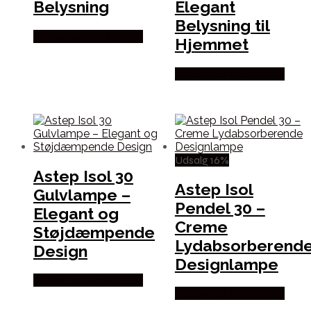
Belysning
Elegant
Belysning til
Købes hos Andlight Dk
Hjemmet
Købes hos Andlight Dk
Udsalg 16%
Astep Isol 30
Astep Isol
Gulvlampe –
Pendel 30 –
Elegant og
Creme
Støjdæmpende
Lydabsorberend
Design
Designlampe
Købes hos Andlight Dk
Købes hos Andlight Dk