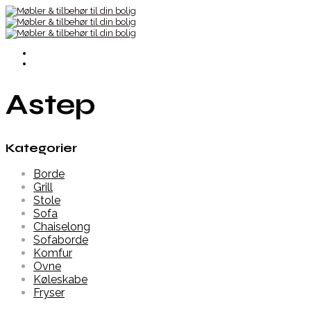
Astep
Kategorier
Borde
Grill
Stole
Sofa
Chaiselong
Sofaborde
Komfur
Ovne
Køleskabe
Fryser