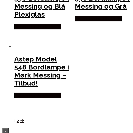
Messing og Blå
Messing og Grå
Plexiglas
Købes hos Andlight Dk
Købes hos Andlight Dk
Astep Model
548 Bordlampe i
Mørk Messing –
Tilbud!
Købes hos Andlight Dk
1
2
→
×