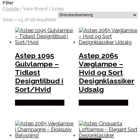
Filter
Forside
/
Vare Brand
/
Astep
Viser 1–25 af 28 resultater
Astep 1095
Astep 2065
Gulvlampe –
Væglampe –
Tidløst
Hvid og Sort
Designtilbud i
Designklassiker
Sort/Hvid
Udsalg
Købes hos Andlight Dk
Købes hos Andlight Dk