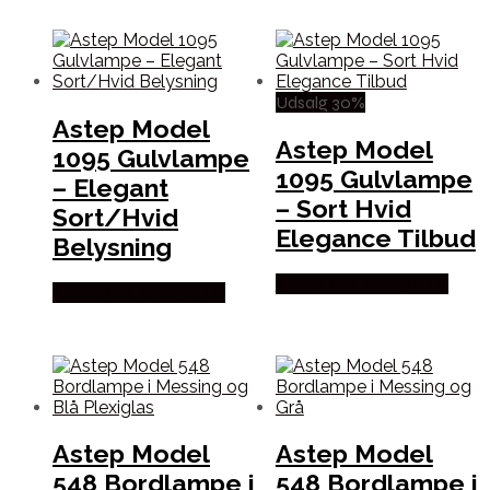
Udsalg 30%
Astep Model
Astep Model
1095 Gulvlampe
1095 Gulvlampe
– Elegant
– Sort Hvid
Sort/Hvid
Elegance Tilbud
Belysning
Købes hos Andlight Dk
Købes hos Andlight Dk
Astep Model
Astep Model
548 Bordlampe i
548 Bordlampe i