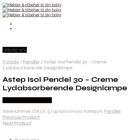
Udsalg 16%
Forside
/
Pendler
/
Astep Isol Pendel 30 – Creme
Lydabsorberende Designlampe
Astep Isol Pendel 30 – Creme
Lydabsorberende Designlampe
Købes hos Andlight Dk
Varenummer (SKU):
5714056001090
Kategori:
Pendler
Previous Product
Next Product
Beskrivelse