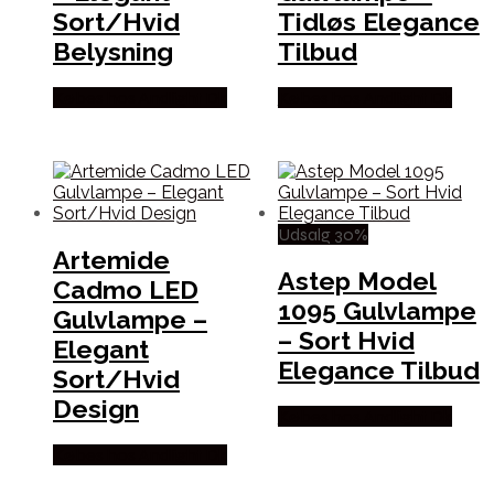
Sort/Hvid
Tidløs Elegance
Belysning
Tilbud
Købes hos Andlight Dk
Købes hos Andlight Dk
Udsalg 30%
Artemide
Astep Model
Cadmo LED
1095 Gulvlampe
Gulvlampe –
– Sort Hvid
Elegant
Elegance Tilbud
Sort/Hvid
Design
Købes hos Andlight Dk
Købes hos Andlight Dk