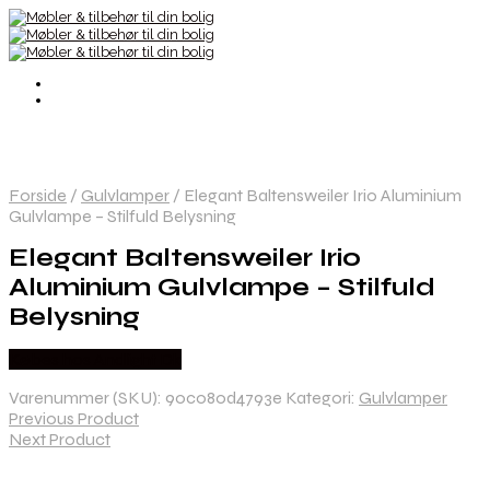
Forside
/
Gulvlamper
/
Elegant Baltensweiler Irio Aluminium
Gulvlampe – Stilfuld Belysning
Elegant Baltensweiler Irio
Aluminium Gulvlampe – Stilfuld
Belysning
Købes hos Andlight Dk
Varenummer (SKU):
90c080d4793e
Kategori:
Gulvlamper
Previous Product
Next Product