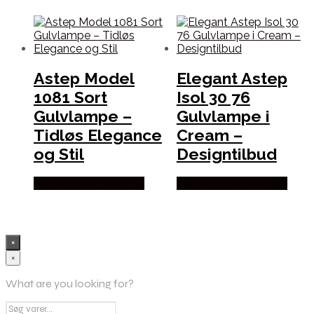
Astep Model
Elegant Astep
1081 Sort
Isol 30 76
Gulvlampe –
Gulvlampe i
Tidløs Elegance
Cream –
og Stil
Designtilbud
Købes hos Andlight Dk
Købes hos Andlight Dk
×
×
What are you looking for?