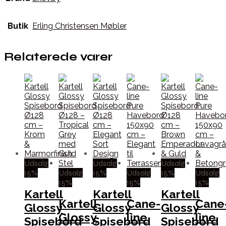
Butik
Erling Christensen Møbler
Relaterede varer
Udsalg
Udsalg
Udsalg
15%
Udsalg
15%
Udsalg
15%
Udsalg
15%
15%
15%
Kartell
Kartell
Kartell
Kartell
Cane-
Cane
Glossy
Glossy
Glossy
Glossy
line
line
Spisebord
Spisebord
Spisebord