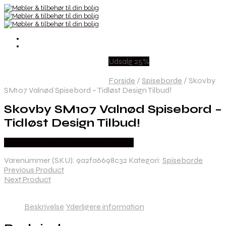
Udsalg 25%
Forside
/
Spiseborde
/
Skovby
SM107 Valnød Spisebord – Tidløst Design Tilbud!
Skovby SM107 Valnød Spisebord –
Tidløst Design Tilbud!
Købes hos Erling Christensen Møbler
Varenummer (SKU):
9a2fa6698c32
Kategori:
Spiseborde
Previous Product
Next Product
Beskrivelse
Yderligere information