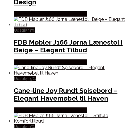
Design
Købes hos Erling Christensen Møbler
Udsalg 11%
FDB Møbler J166 Jørna Lænestol i
Beige – Elegant Tilbud
Købes hos Erling Christensen Møbler
Udsalg 15%
Cane-line Joy Rundt Spisebord –
Elegant Havemøbel til Haven
Købes hos Erling Christensen Møbler
Udsalg 11%