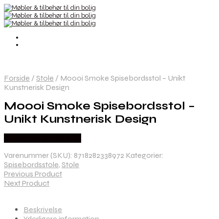
Forside
/
Stole
/
Moooi Smoke Spisebordsstol – Unikt
Kunstnerisk Design
Moooi Smoke Spisebordsstol –
Unikt Kunstnerisk Design
Købes hos Andlight Dk
Varenummer (SKU):
8718282338972
Kategorier:
Spisebordsstole
,
Stole
Previous Product
Next Product
Beskrivelse
Yderligere information