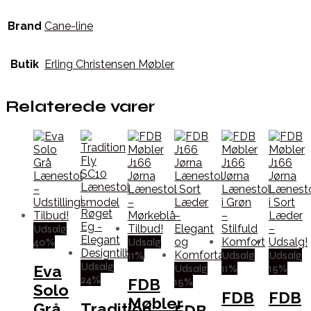
Brand
Cane-line
Butik
Erling Christensen Møbler
Relaterede varer
Udsalg
40%
Udsalg
11%
Udsalg
Udsalg
Udsalg
Udsalg
11%
15%
Eva
24%
15%
FDB
Solo
FDB
FDB
Møbler
Grå
Tradition
FDB