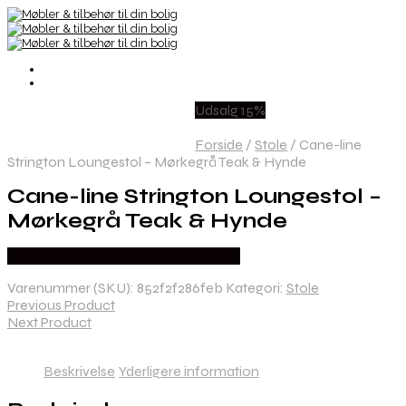
Udsalg 15%
Forside
/
Stole
/
Cane-line
Strington Loungestol – Mørkegrå Teak & Hynde
Cane-line Strington Loungestol –
Mørkegrå Teak & Hynde
Købes hos Erling Christensen Møbler
Varenummer (SKU):
852f2f286feb
Kategori:
Stole
Previous Product
Next Product
Beskrivelse
Yderligere information