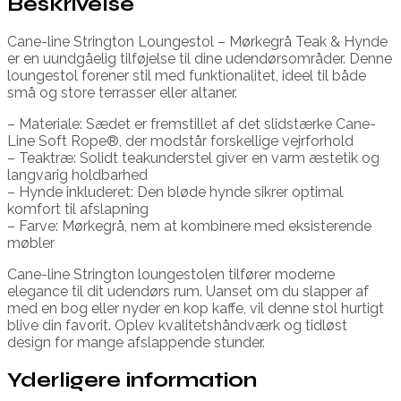
Beskrivelse
Cane-line Strington Loungestol – Mørkegrå Teak & Hynde
er en uundgåelig tilføjelse til dine udendørsområder. Denne
loungestol forener stil med funktionalitet, ideel til både
små og store terrasser eller altaner.
– Materiale: Sædet er fremstillet af det slidstærke Cane-
Line Soft Rope®, der modstår forskellige vejrforhold
– Teaktræ: Solidt teakunderstel giver en varm æstetik og
langvarig holdbarhed
– Hynde inkluderet: Den bløde hynde sikrer optimal
komfort til afslapning
– Farve: Mørkegrå, nem at kombinere med eksisterende
møbler
Cane-line Strington loungestolen tilfører moderne
elegance til dit udendørs rum. Uanset om du slapper af
med en bog eller nyder en kop kaffe, vil denne stol hurtigt
blive din favorit. Oplev kvalitetshåndværk og tidløst
design for mange afslappende stunder.
Yderligere information