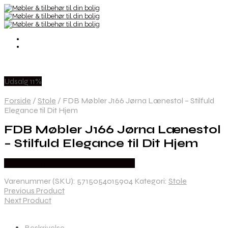
Udsalg 11%
Forside
/
Stole
/
FDB Møbler J166 Jørna Lænestol – Stilfuld
Elegance til Dit Hjem
FDB Møbler J166 Jørna Lænestol
– Stilfuld Elegance til Dit Hjem
Købes hos Erling Christensen Møbler
Varenummer (SKU):
5715054015904
Kategori:
Stole
Previous Product
Next Product
Beskrivelse