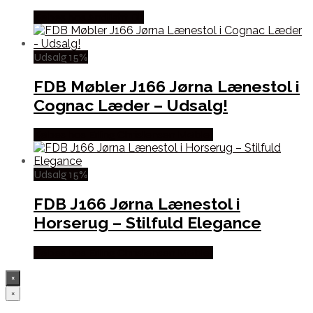
Købes hos Andlight Dk
Udsalg 15%
FDB Møbler J166 Jørna Lænestol i
Cognac Læder – Udsalg!
Købes hos Erling Christensen Møbler
Udsalg 15%
FDB J166 Jørna Lænestol i
Horserug – Stilfuld Elegance
Købes hos Erling Christensen Møbler
×
×