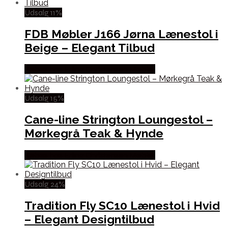
Udsalg 11%
FDB Møbler J166 Jørna Lænestol i
Beige – Elegant Tilbud
Købes hos Erling Christensen Møbler
Udsalg 15%
Cane-line Strington Loungestol –
Mørkegrå Teak & Hynde
Købes hos Erling Christensen Møbler
Udsalg 24%
Tradition Fly SC10 Lænestol i Hvid
– Elegant Designtilbud