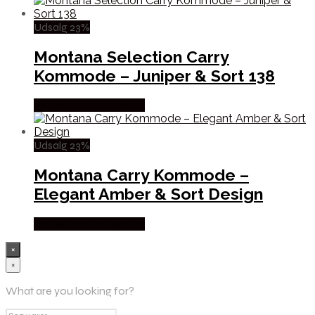
Udsalg 23%
Montana Selection Carry
Kommode – Juniper & Sort 138
Købes hos Andlight Dk
Udsalg 23%
Montana Carry Kommode –
Elegant Amber & Sort Design
Købes hos Andlight Dk
×
×
What are you looking for?