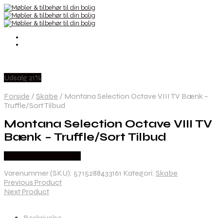
Udsalg 21%
Forside
/
Skabe
/
Montana Selection Octave VIII TV Bænk –
Truffle/Sort Tilbud
Montana Selection Octave VIII TV
Bænk – Truffle/Sort Tilbud
Købes hos Andlight Dk
Varenummer (SKU):
5715288433161
Kategori:
Skabe
Previous Product
Next Product
Beskrivelse