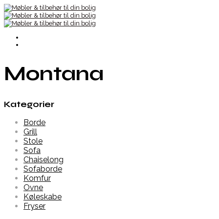
Montana
Kategorier
Borde
Grill
Stole
Sofa
Chaiselong
Sofaborde
Komfur
Ovne
Køleskabe
Fryser