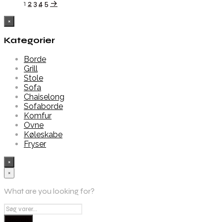
1
2
3
4
5
→
×
Kategorier
Borde
Grill
Stole
Sofa
Chaiselong
Sofaborde
Komfur
Ovne
Køleskabe
Fryser
×
×
What are you looking for?