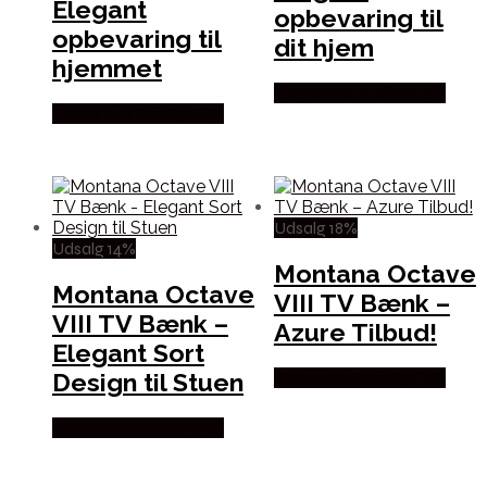
Elegant
opbevaring til
opbevaring til
dit hjem
hjemmet
Købes hos Andlight Dk
Købes hos Andlight Dk
Udsalg 18%
Udsalg 14%
Montana Octave
Montana Octave
VIII TV Bænk –
VIII TV Bænk –
Azure Tilbud!
Elegant Sort
Design til Stuen
Købes hos Andlight Dk
Købes hos Andlight Dk