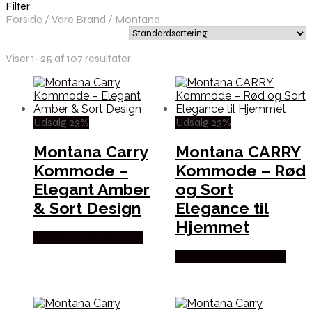
Filter
Forside
/
Vare Brand
/
Montana
Viser 1–25 af 107 resultater
Udsalg 23%
Udsalg 23%
Montana Carry
Montana CARRY
Kommode –
Kommode – Rød
Elegant Amber
og Sort
& Sort Design
Elegance til
Hjemmet
Købes hos Andlight Dk
Købes hos Andlight Dk