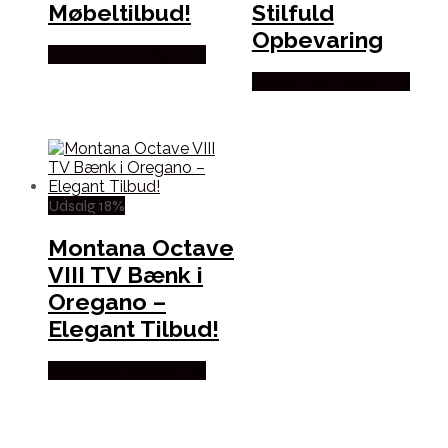
Møbeltilbud!
Stilfuld
Opbevaring
Købes hos Andlight Dk
Købes hos Andlight Dk
Udsalg 18%
Montana Octave
VIII TV Bænk i
Oregano –
Elegant Tilbud!
Købes hos Andlight Dk