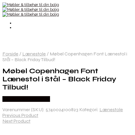
Forside
/
Lænestole
/
Møbel Copenhagen Font Lænestol i
Stål – Black Friday Tilbud!
Møbel Copenhagen Font
Lænestol i Stål – Black Friday
Tilbud!
Købes hos Andlight Dk
Varenummer (SKU):
5740024100823
Kategori:
Lænestole
Previous Product
Next Product