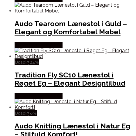
Audo Tearoom Lænestol i Guld –
Elegant og Komfortabel Møbel
Købes hos Andlight Dk
Udsalg 24%
Tradition Fly SC10 Lænestol i
Røget Eg – Elegant Designtilbud
Købes hos Andlight Dk
Udsalg 6%
Audo Knitting Lænestol i Natur Eg
– Stilfuld Komfort!