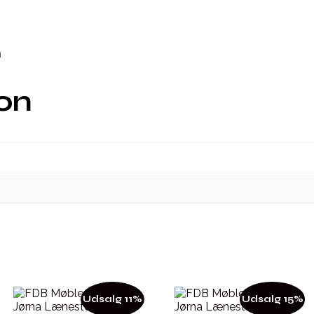
n
ion
Udsalg 11%
Udsalg 15%