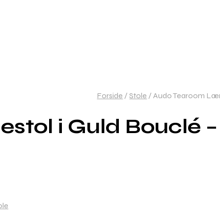
Forside
/
Stole
/
Audo Tearoom Lænes
tol i Guld Bouclé –
ole