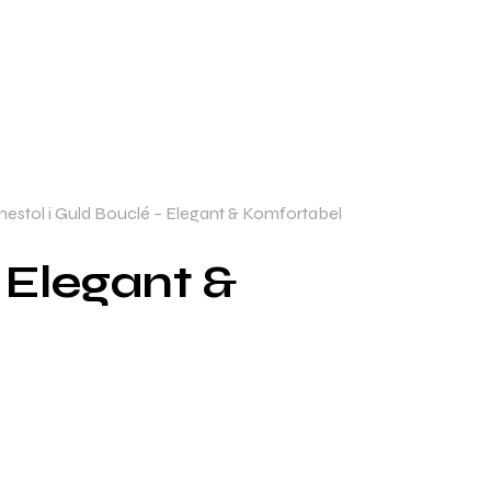
tol i Guld Bouclé – Elegant & Komfortabel
 Elegant &