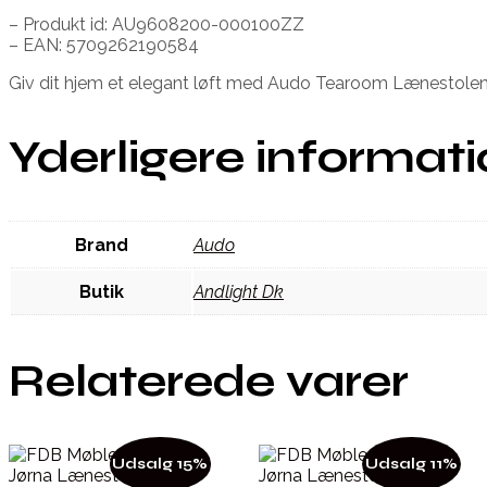
– Produkt id: AU9608200-000100ZZ
– EAN: 5709262190584
Giv dit hjem et elegant løft med Audo Tearoom Lænestole
Yderligere informat
Brand
Audo
Butik
Andlight Dk
Relaterede varer
Udsalg 15%
Udsalg 11%