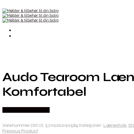
Audo Tearoom Lænes
Komfortabel
Købes hos Andlight Dk
Varenummer (SKU):
5709262190584
Kategorier:
Lænestole
,
St
Previous Product