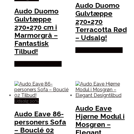
Audo Duomo
Audo Duomo
Gulvtæppe
Gulvtæppe
270×270
270×270 cm i
Terracotta Rød
Marmorgrå –
– Udsalg!
Fantastisk
Tilbud!
Købes hos Andlight Dk
Købes hos Andlight Dk
Udsalg 20%
Audo Eave
Audo Eave 86-
Hjørne Modul i
personers Sofa
Mosgrøn –
– Bouclé 02
Elegant