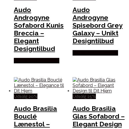
Audo
Audo
Androgyne
Androgyne
Sofabord Kunis
Spisebord Grey
Breccia –
Galaxy – Unikt
Elegant
Designtilbud
Designtilbud
Købes hos Andlight Dk
Købes hos Andlight Dk
Udsalg 20%
Udsalg 25%
Audo Brasilia
Audo Brasilia
Bouclé
Glas Sofabord –
Lænestol –
Elegant Design