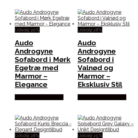
Udsalg 26%
Udsalg 28%
Audo
Audo
Androgyne
Androgyne
Sofabord i Mørk
Sofabord i
Egetræ med
Valnød og
Marmor –
Marmor –
Elegance
Eksklusiv Stil
Købes hos Andlight Dk
Købes hos Andlight Dk
Udsalg 28%
Udsalg 25%