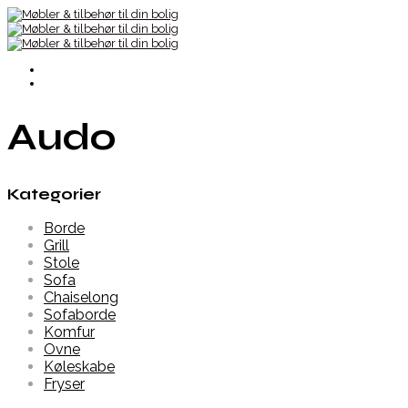
Audo
Kategorier
Borde
Grill
Stole
Sofa
Chaiselong
Sofaborde
Komfur
Ovne
Køleskabe
Fryser