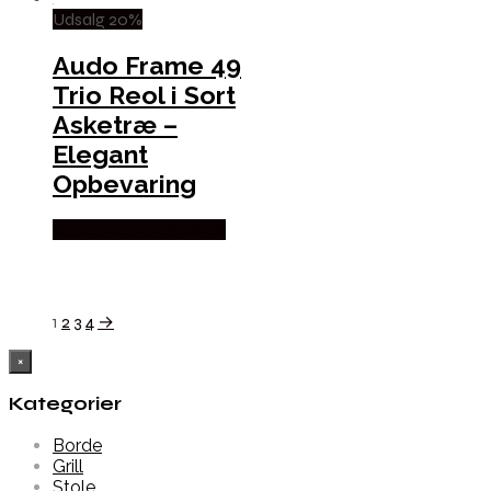
Udsalg 20%
Audo Frame 49
Trio Reol i Sort
Asketræ –
Elegant
Opbevaring
Købes hos Andlight Dk
1
2
3
4
→
×
Kategorier
Borde
Grill
Stole