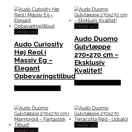
Udsalg 20%
Udsalg 26%
Audo Duomo
Audo Curiosity
Gulvtæppe
Høj Reol i
270×270 cm –
Massiv Eg –
Eksklusiv
Elegant
Kvalitet!
Opbevaringstilbud
Købes hos Andlight Dk
Købes hos Andlight Dk
Udsalg 23%
Udsalg 20%