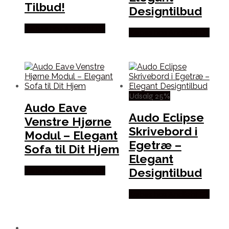
Tilbud!
Designtilbud
Købes hos Andlight Dk
Købes hos Andlight Dk
Udsalg 25%
Audo Eave
Audo Eclipse
Venstre Hjørne
Skrivebord i
Modul – Elegant
Egetræ –
Sofa til Dit Hjem
Elegant
Designtilbud
Købes hos Andlight Dk
Købes hos Andlight Dk