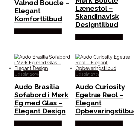
Mørk Bouclé
Valnød Boucle –
Lænestol –
Elegant
Skandinavisk
Komforttilbud
Designtilbud
Købes hos Andlight Dk
Købes hos Andlight Dk
Udsalg 20%
Udsalg 27%
Audo Brasilia
Audo Curiosity
Sofabord i Mørk
Egetræ Reol –
Eg med Glas –
Elegant
Elegant Design
Opbevaringstilbu
Købes hos Andlight Dk
Købes hos Andlight Dk