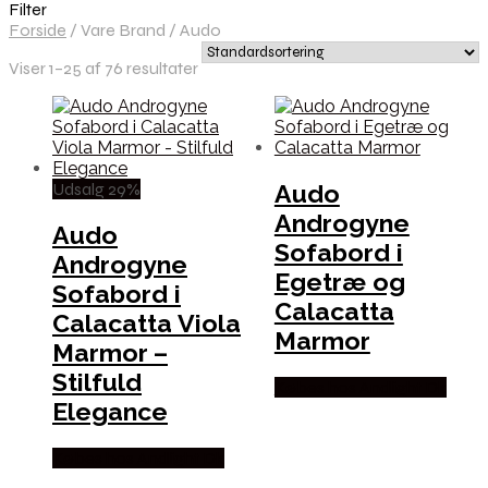
Filter
Forside
/
Vare Brand
/
Audo
Viser 1–25 af 76 resultater
Udsalg 29%
Audo
Androgyne
Audo
Sofabord i
Androgyne
Egetræ og
Sofabord i
Calacatta
Calacatta Viola
Marmor
Marmor –
Stilfuld
Købes hos Andlight Dk
Elegance
Købes hos Andlight Dk