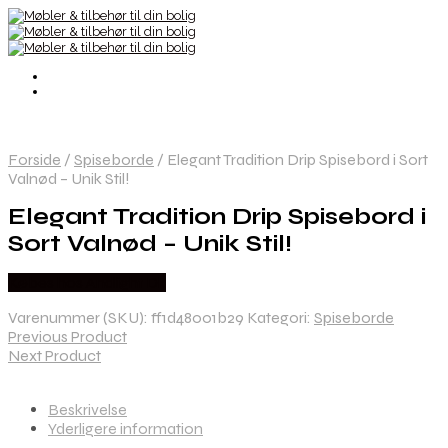
Forside
/
Spiseborde
/
Elegant Tradition Drip Spisebord i Sort
Valnød – Unik Stil!
Elegant Tradition Drip Spisebord i
Sort Valnød – Unik Stil!
Købes hos Andlight Dk
Varenummer (SKU):
ff1d48001b29
Kategori:
Spiseborde
Previous Product
Next Product
Beskrivelse
Yderligere information