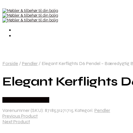
Forside
/
Pendler
/
Elegant Kerflights D6 Pendel – Bæredygtig 
Elegant Kerflights 
Købes hos Andlight Dk
Varenummer (SKU):
8718531271715
Kategori:
Pendler
Previous Product
Next Product