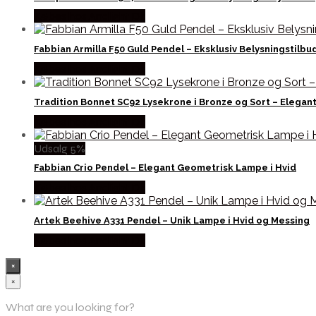
Købes hos Andlight Dk
Fabbian Armilla F50 Guld Pendel – Eksklusiv Belysningstilbu
Købes hos Andlight Dk
Tradition Bonnet SC92 Lysekrone i Bronze og Sort – Elegan
Købes hos Andlight Dk
Udsalg 5%
Fabbian Crio Pendel – Elegant Geometrisk Lampe i Hvid
Købes hos Andlight Dk
Artek Beehive A331 Pendel – Unik Lampe i Hvid og Messing
Købes hos Andlight Dk
×
×
What are you looking for?