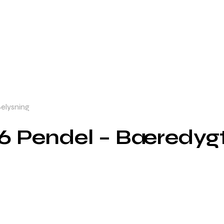
Belysning
D6 Pendel – Bæredygt