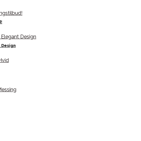
d!
t Design