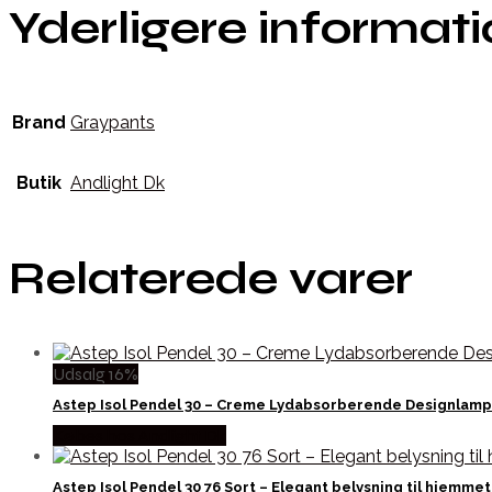
Yderligere informat
Brand
Graypants
Butik
Andlight Dk
Relaterede varer
Udsalg 16%
Astep Isol Pendel 30 – Creme Lydabsorberende Designlam
Købes hos Andlight Dk
Astep Isol Pendel 30 76 Sort – Elegant belysning til hjemmet