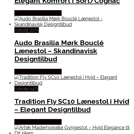
Elegant Komfort i Sort/Cognac
Købes hos Andlight Dk
Udsalg 20%
Audo Brasilia Mørk Bouclé
Lænestol – Skandinavisk
Designtilbud
Købes hos Andlight Dk
Udsalg 24%
Tradition Fly SC10 Lænestol i Hvid
– Elegant Designtilbud
Købes hos Andlight Dk