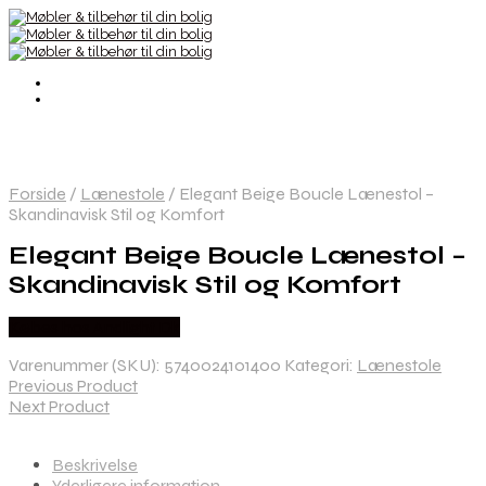
Forside
/
Lænestole
/
Elegant Beige Boucle Lænestol –
Skandinavisk Stil og Komfort
Elegant Beige Boucle Lænestol –
Skandinavisk Stil og Komfort
Købes hos Andlight Dk
Varenummer (SKU):
5740024101400
Kategori:
Lænestole
Previous Product
Next Product
Beskrivelse
Yderligere information