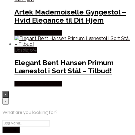
Artek Mademoiselle Gyngestol –
Hvid Elegance til Dit Hjem
Købes hos Andlight Dk
Udsalg 0%
Elegant Bent Hansen Primum
Lænestol i Sort Stål – Tilbud!
Købes hos Andlight Dk
×
×
What are you looking for?