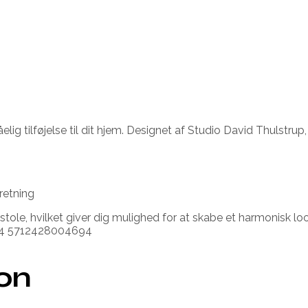
ig tilføjelse til dit hjem. Designet af Studio David Thulstrup,
dretning
tole, hvilket giver dig mulighed for at skabe et harmonisk loo
0424 5712428004694
ion