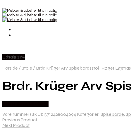
Udsalg 21%
Forside
/
Stole
/
Brdr. Krüger Arv Spisebordsstol i Røget Egetræ
Brdr. Krüger Arv Spi
Købes hos Andlight Dk
Varenummer (SKU):
5712428004694
Kategorier:
Spiseborde
,
Sp
Previous Product
Next Product