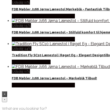
Udsalg 11%
FDB Møbler J166 Jørna Lænestol Mørkeblå – Fantastisk Tilb
Købes hos Erling Christensen Møbler
Udsalg 15%
FDB Møbler J166 Jørna Lænestol – Stilfuld komfort til hjem
Købes hos Erling Christensen Møbler
Udsalg 24%
Tradition Fly SC10 Lænestol i Røget Eg – Elegant Designtil
Købes hos Andlight Dk
Udsalg 11%
FDB Møbler J166 Jørna Lænestol – Mørkeblå Tilbud!
Købes hos Erling Christensen Møbler
×
×
What are you looking for?