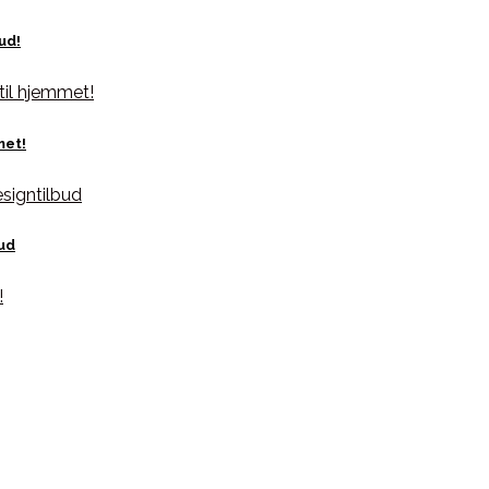
ud!
met!
bud