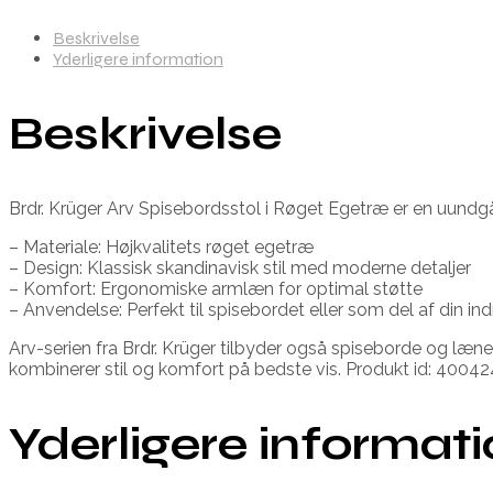
Beskrivelse
Yderligere information
Beskrivelse
Brdr. Krüger Arv Spisebordsstol i Røget Egetræ er en uundgåel
– Materiale: Højkvalitets røget egetræ
– Design: Klassisk skandinavisk stil med moderne detaljer
– Komfort: Ergonomiske armlæn for optimal støtte
– Anvendelse: Perfekt til spisebordet eller som del af din in
Arv-serien fra Brdr. Krüger tilbyder også spiseborde og lænes
kombinerer stil og komfort på bedste vis. Produkt id: 40
Yderligere informat