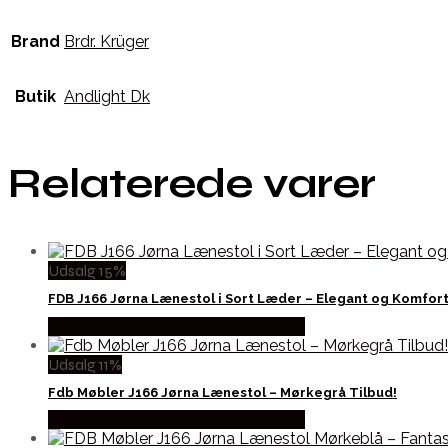
Brand
Brdr. Krüger
Butik
Andlight Dk
Relaterede varer
Udsalg 15%
FDB J166 Jørna Lænestol i Sort Læder – Elegant og Komfor
Købes hos Erling Christensen Møbler
Udsalg 11%
Fdb Møbler J166 Jørna Lænestol – Mørkegrå Tilbud!
Købes hos Erling Christensen Møbler