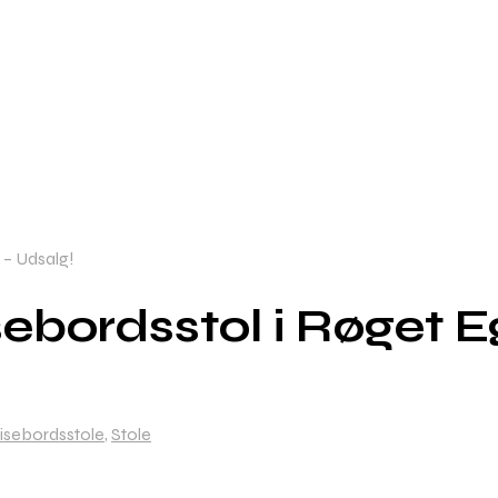
 – Udsalg!
sebordsstol i Røget 
isebordsstole
,
Stole