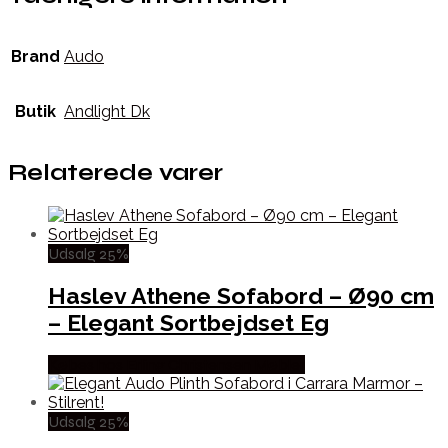
Brand
Audo
Butik
Andlight Dk
Relaterede varer
Udsalg 25%
Haslev Athene Sofabord – Ø90 cm
– Elegant Sortbejdset Eg
Købes hos Erling Christensen Møbler
Udsalg 25%