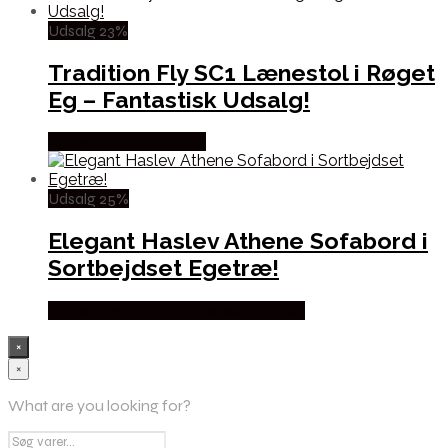
Udsalg 23%
Tradition Fly SC1 Lænestol i Røget
Eg – Fantastisk Udsalg!
Købes hos Andlight Dk
Udsalg 25%
Elegant Haslev Athene Sofabord i
Sortbejdset Egetræ!
Købes hos Erling Christensen Møbler
×
×
What are you looking for?