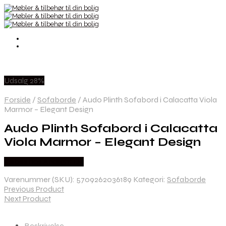
Udsalg 28%
Forside
/
Sofaborde
/
Audo Plinth Sofabord i Calacatta Viola
Marmor – Elegant Design
Audo Plinth Sofabord i Calacatta
Viola Marmor – Elegant Design
Købes hos Andlight Dk
Varenummer (SKU):
5709262036189
Kategori:
Sofaborde
Previous Product
Next Product
Beskrivelse