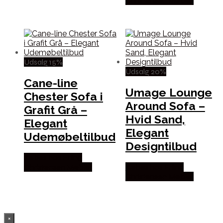
Christensen Møbler
Udsalg 15%
Udsalg 20%
Cane-line
Umage Lounge
Chester Sofa i
Around Sofa –
Grafit Grå –
Hvid Sand,
Elegant
Elegant
Udemøbeltilbud
Designtilbud
Købes hos Erling
Christensen Møbler
Købes hos Erling
Christensen Møbler
×