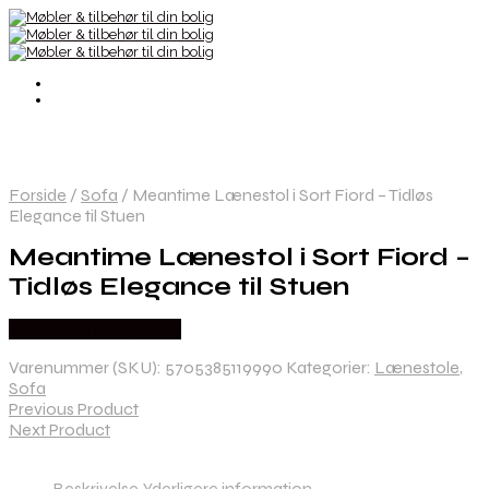
Forside
/
Sofa
/
Meantime Lænestol i Sort Fiord – Tidløs
Elegance til Stuen
Meantime Lænestol i Sort Fiord –
Tidløs Elegance til Stuen
Købes hos Andlight Dk
Varenummer (SKU):
5705385119990
Kategorier:
Lænestole
,
Sofa
Previous Product
Next Product
Beskrivelse
Yderligere information