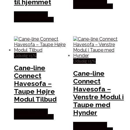
til hjemmet
Købes hos Erling
Christensen Møbler
Købes hos Erling
Christensen Møbler
Udsalg 15%
Udsalg 15%
Cane-line
Cane-line
Connect
Connect
Havesofa –
Havesofa –
Taupe Højre
Venstre Modul i
Modul Tilbud
Taupe med
Hynder
Købes hos Erling
Christensen Møbler
Købes hos Erling