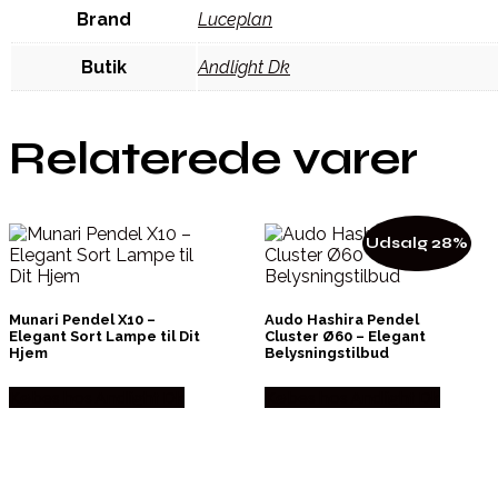
Brand
Luceplan
Butik
Andlight Dk
Relaterede varer
Udsalg 28%
Munari Pendel X10 –
Audo Hashira Pendel
Elegant Sort Lampe til Dit
Cluster Ø60 – Elegant
Hjem
Belysningstilbud
Købes hos Andlight Dk
Købes hos Andlight Dk