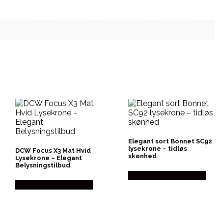
Elegant sort Bonnet SC92
lysekrone – tidløs
DCW Focus X3 Mat Hvid
skønhed
Lysekrone – Elegant
Belysningstilbud
Købes hos Andlight Dk
Købes hos Andlight Dk