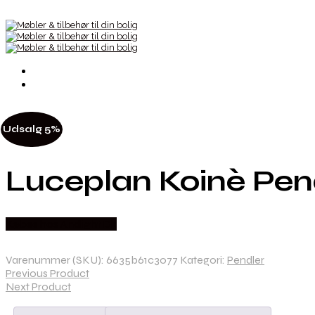
Udsalg 5%
Luceplan Koinè Pend
Købes hos Andlight Dk
Varenummer (SKU):
6635b61c3077
Kategori:
Pendler
Previous Product
Next Product