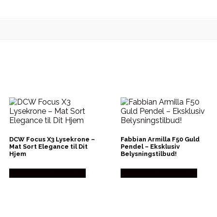
DCW Focus X3 Lysekrone –
Fabbian Armilla F50 Guld
Mat Sort Elegance til Dit
Pendel – Eksklusiv
Hjem
Belysningstilbud!
Købes hos Andlight Dk
Købes hos Andlight Dk