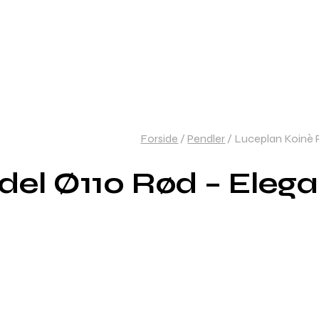
Forside
/
Pendler
/
Luceplan Koinè P
el Ø110 Rød – Elega