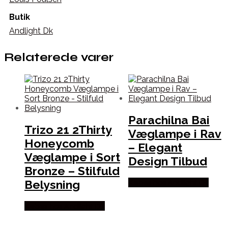
Butik
Andlight Dk
Relaterede varer
Parachilna Bai
Trizo 21 2Thirty
Væglampe i Rav
Honeycomb
– Elegant
Væglampe i Sort
Design Tilbud
Bronze – Stilfuld
Belysning
Købes hos Andlight Dk
Købes hos Andlight Dk