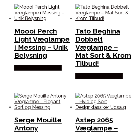
Moooi Perch
Tato Beghina
Light Væglampe
Dobbelt
i Messing – Unik
Væglampe –
Belysning
Mat Sort & Krom
Tilbud!
Købes hos Andlight Dk
Købes hos Andlight Dk
Serge Mouille
Astep 2065
Antony
Væglampe –