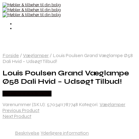
Forside
/
Væglamper
/
Louis Poulsen Grand Væglampe Ø58
Dali Hvid – Udsøgt Tilbud!
Louis Poulsen Grand Væglampe
Ø58 Dali Hvid – Udsøgt Tilbud!
Købes hos Andlight Dk
Varenummer (SKU):
5703411787748
Kategori:
Væglamper
Previous Product
Next Product
Beskrivelse
Yderligere information