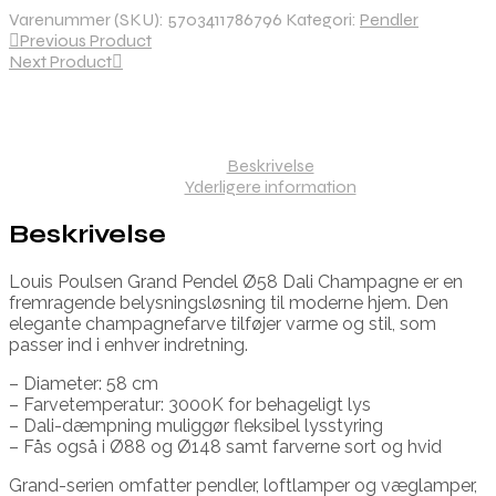
Varenummer (SKU):
5703411786796
Kategori:
Pendler
Previous Product
Next Product
Beskrivelse
Yderligere information
Beskrivelse
Louis Poulsen Grand Pendel Ø58 Dali Champagne er en
fremragende belysningsløsning til moderne hjem. Den
elegante champagnefarve tilføjer varme og stil, som
passer ind i enhver indretning.
– Diameter: 58 cm
– Farvetemperatur: 3000K for behageligt lys
– Dali-dæmpning muliggør fleksibel lysstyring
– Fås også i Ø88 og Ø148 samt farverne sort og hvid
Grand-serien omfatter pendler, loftlamper og væglamper,