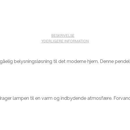
BESKRIVELSE
YDERLIGERE INFORMATION
åelig belysningsløsning til det moderne hjem. Denne pendel
idrager lampen til en varm og indbydende atmosfære. Forvan