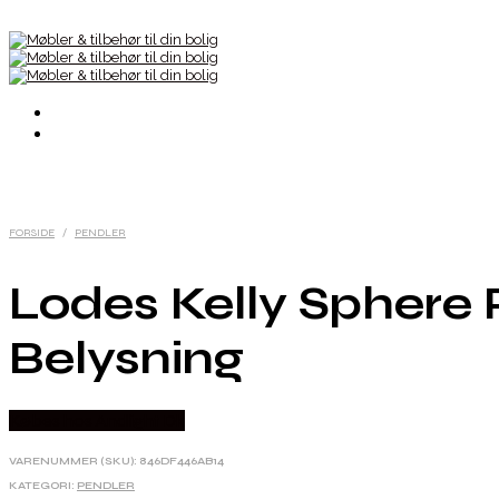
FORSIDE
/
PENDLER
Lodes Kelly Sphere 
Belysning
Købes hos Andlight Dk
VARENUMMER (SKU):
846DF446AB14
KATEGORI:
PENDLER