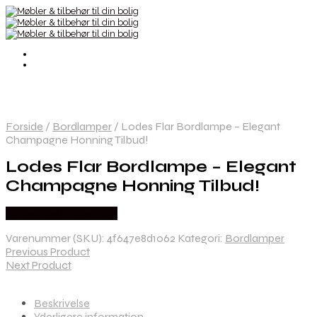
Forside
/
Bordlamper
/
Lodes Flar Bordlampe – Elegant
Champagne Honning Tilbud!
Lodes Flar Bordlampe – Elegant
Champagne Honning Tilbud!
Købes hos Andlight Dk
Varenummer (SKU):
4f647e8d1062
Kategori:
Bordlamper
Previous Product
Next Product
Beskrivelse
Yderligere information