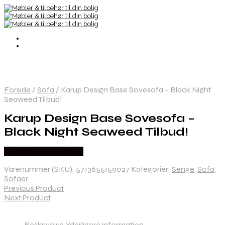
Forside
/
Sofa
/
Karup Design Base Sovesofa – Black Night
Seaweed Tilbud!
Karup Design Base Sovesofa –
Black Night Seaweed Tilbud!
Købes hos Andlight Dk
Varenummer (SKU):
5713655159027
Kategorier:
Senge
,
Sofa
,
Sofaer
Previous Product
Next Product
Beskrivelse
Yderligere information