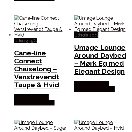
Udsalg 20%
Udsalg 15%
Umage Lounge
Cane-line
Around Daybed
Connect
– Mørk Eg med
Chaiselong –
Elegant Design
Venstrevendt
Taupe & Hvid
Købes hos Erling
Christensen Møbler
Købes hos Erling
Christensen Møbler