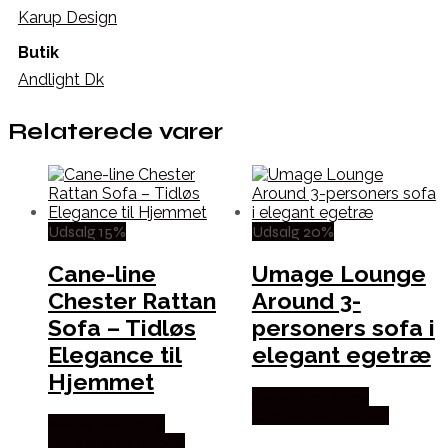
Karup Design
Butik
Andlight Dk
Relaterede varer
Udsalg 15%
Udsalg 20%
Cane-line
Umage Lounge
Chester Rattan
Around 3-
Sofa – Tidløs
personers sofa i
Elegance til
elegant egetræ
Hjemmet
Købes hos Erling
Christensen Møbler
Købes hos Erling
Christensen Møbler