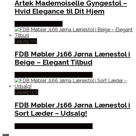
Artek Mademoiselle Gyngestol –
Hvid Elegance til Dit Hjem
Købes hos Andlight Dk
Udsalg 11%
FDB Møbler J166 Jørna Lænestol i
Beige – Elegant Tilbud
Købes hos Erling Christensen Møbler
Udsalg 15%
FDB Møbler J166 Jørna Lænestol i
Sort Læder – Udsalg!
Købes hos Erling Christensen Møbler