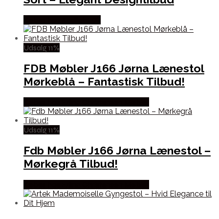
Købes hos Andlight Dk
Udsalg 11%
FDB Møbler J166 Jørna Lænestol
Mørkeblå – Fantastisk Tilbud!
Købes hos Erling Christensen Møbler
Udsalg 11%
Fdb Møbler J166 Jørna Lænestol –
Mørkegrå Tilbud!
Købes hos Erling Christensen Møbler