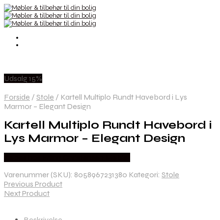
Udsalg 15%
Forside
/
Stole
/
Kartell Multiplo Rundt Havebord i Lys
Marmor – Elegant Design
Kartell Multiplo Rundt Havebord i
Lys Marmor – Elegant Design
Købes hos Erling Christensen Møbler
Varenummer (SKU):
8058967231380
Kategori:
Stole
Previous Product
Next Product
Beskrivelse