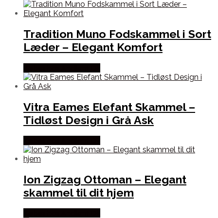
Tradition Muno Fodskammel i Sort
Læder – Elegant Komfort
Købes hos Andlight Dk
Vitra Eames Elefant Skammel –
Tidløst Design i Grå Ask
Købes hos Andlight Dk
Ion Zigzag Ottoman – Elegant
skammel til dit hjem
Købes hos Andlight Dk