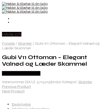
Udsalg 22%
Forside
/
Skamler
/
Gubi V11 Ottoman – Elegant Valnød og
Læder Skammel
Gubi V11 Ottoman – Elegant
Valnød og Læder Skammel
Købes hos Andlight Dk
Varenummer (SKU):
5715015801621
Kategori:
Skamler
Previous Product
Next Product
Beskrivelse
Yderligere information