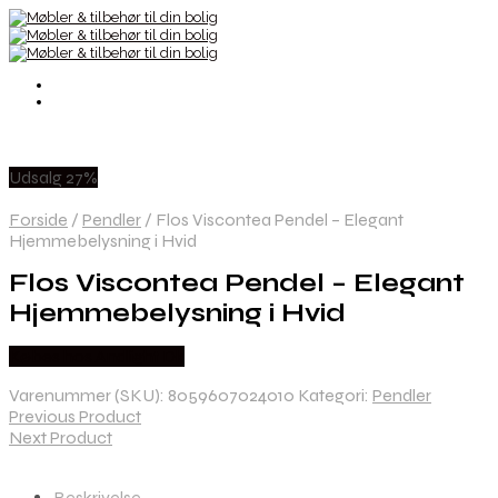
Udsalg 27%
Forside
/
Pendler
/
Flos Viscontea Pendel – Elegant
Hjemmebelysning i Hvid
Flos Viscontea Pendel – Elegant
Hjemmebelysning i Hvid
Købes hos Andlight Dk
Varenummer (SKU):
8059607024010
Kategori:
Pendler
Previous Product
Next Product
Beskrivelse