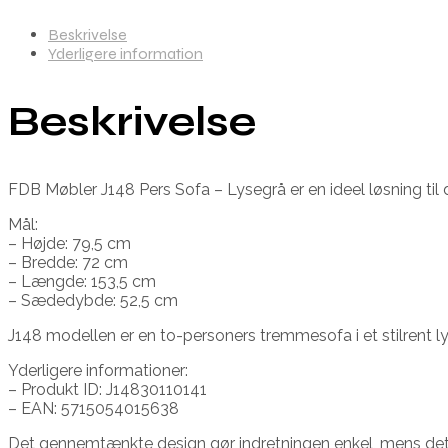
Beskrivelse
Yderligere information
Beskrivelse
FDB Møbler J148 Pers Sofa – Lysegrå er en ideel løsning til
Mål:
– Højde: 79,5 cm
– Bredde: 72 cm
– Længde: 153,5 cm
– Sædedybde: 52,5 cm
J148 modellen er en to-personers tremmesofa i et stilrent lys
Yderligere informationer:
– Produkt ID: J14830110141
– EAN: 5715054015638
Det gennemtænkte design gør indretningen enkel, mens det so