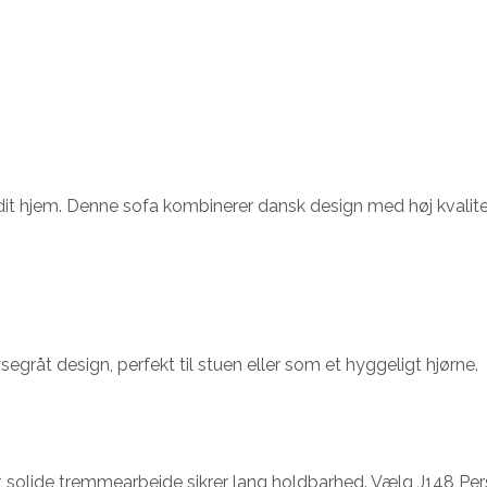
 dit hjem. Denne sofa kombinerer dansk design med høj kvalite
egråt design, perfekt til stuen eller som et hyggeligt hjørne.
lide tremmearbejde sikrer lang holdbarhed. Vælg J148 Pers Sof