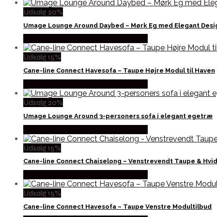
Udsalg 20%
Umage Lounge Around Daybed – Mørk Eg med Elegant Desi
Købes hos Erling Christensen Møbler
Udsalg 15%
Cane-line Connect Havesofa – Taupe Højre Modul til Haven
Købes hos Erling Christensen Møbler
Udsalg 20%
Umage Lounge Around 3-personers sofa i elegant egetræ
Købes hos Erling Christensen Møbler
Udsalg 15%
Cane-line Connect Chaiselong – Venstrevendt Taupe & Hvi
Købes hos Erling Christensen Møbler
Udsalg 15%
Cane-line Connect Havesofa – Taupe Venstre Modultilbud