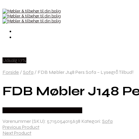
Udsalg 17%
Forside
/
Sofa
/
FDB Møbler J148 Pers Sofa – Lysegrå Tilbud!
FDB Møbler J148 Per
Købes hos Erling Christensen Møbler
Varenummer (SKU):
5715054015638
Kategori:
Sofa
Previous Product
Next Product