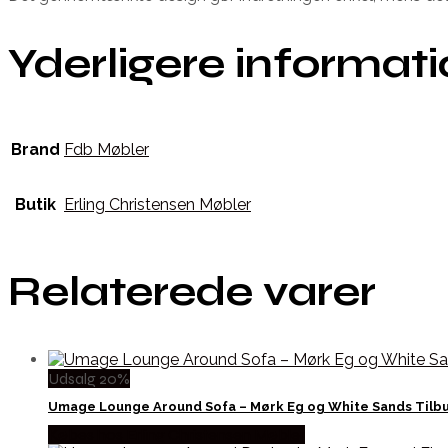
Yderligere informat
Brand
Fdb Møbler
Butik
Erling Christensen Møbler
Relaterede varer
Udsalg 20%
Umage Lounge Around Sofa – Mørk Eg og White Sands Tilb
Købes hos Erling Christensen Møbler