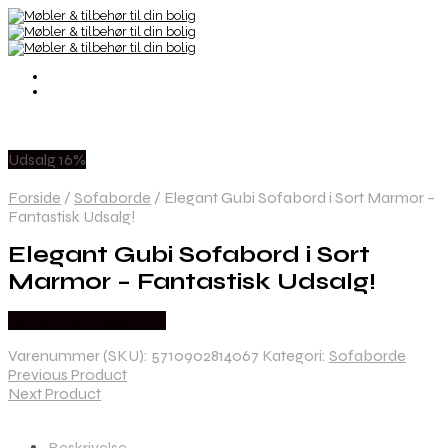
Udsalg 16%
Forside
/
Sofaborde
/
Elegant Gubi Sofabord i Sort Marmor –
Fantastisk Udsalg!
Elegant Gubi Sofabord i Sort
Marmor – Fantastisk Udsalg!
Købes hos Andlight Dk
Varenummer (SKU):
5710902814067
Kategori:
Sofaborde
Previous Product
Next Product
Beskrivelse