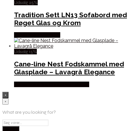
Udsalg 25%
Tradition Sett LN13 Sofabord med
Røget Glas og Krom
Købes hos Andlight Dk
Udsalg 15%
Cane-line Nest Fodskammel med
Glasplade – Lavagrå Elegance
Købes hos Erling Christensen Møbler
×
×
What are you looking for?