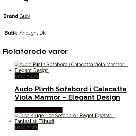
Brand
Gubi
Butik
Andlight Dk
Relaterede varer
Udsalg 28%
Audo Plinth Sofabord i Calacatta
Viola Marmor – Elegant Design
Købes hos Andlight Dk
Udsalg 18%