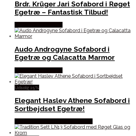
Brdr. Krüger Jari Sofabord i Røget
Egetræ – Fantastisk Tilbud!
Købes hos Andlight Dk
Audo Androgyne Sofabord i
Egetræ og Calacatta Marmor
Købes hos Andlight Dk
Udsalg 25%
Elegant Haslev Athene Sofabord i
Sortbejdset Egetræ!
Købes hos Erling Christensen Møbler