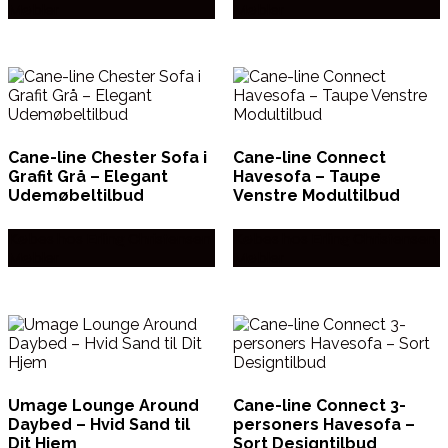
Møbler
Møbler
Cane-line Chester Sofa i
Cane-line Connect
Grafit Grå – Elegant
Havesofa – Taupe
Udemøbeltilbud
Venstre Modultilbud
Købes hos Erling Christensen
Købes hos Erling Christensen
Møbler
Møbler
Umage Lounge Around
Cane-line Connect 3-
Daybed – Hvid Sand til
personers Havesofa –
Dit Hjem
Sort Designtilbud