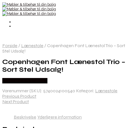
Forside
/
Lænestole
/
Copenhagen Font Lænestol Trio – Sort
Stel Udsalg!
Copenhagen Font Lænestol Trio –
Sort Stel Udsalg!
Købes hos Andlight Dk
Varenummer (SKU):
5740024100540
Kategori:
Lænestole
Previous Product
Next Product
Beskrivelse
Yderligere information