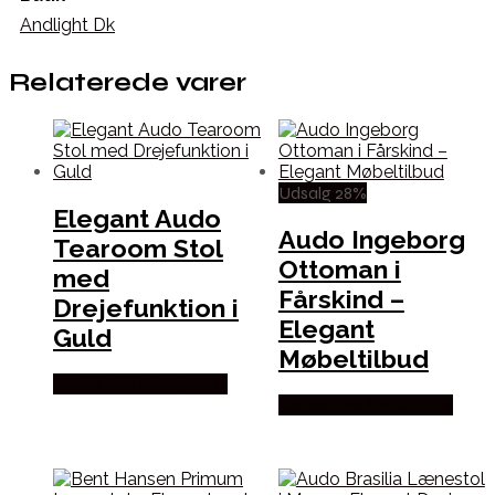
Andlight Dk
Relaterede varer
Udsalg 28%
Elegant Audo
Audo Ingeborg
Tearoom Stol
Ottoman i
med
Fårskind –
Drejefunktion i
Elegant
Guld
Møbeltilbud
Købes hos Andlight Dk
Købes hos Andlight Dk