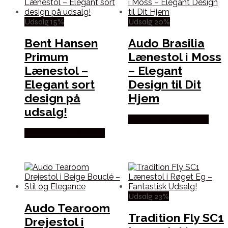
Udsalg 15%
Udsalg 20%
Bent Hansen
Audo Brasilia
Primum
Lænestol i Moss
Lænestol –
– Elegant
Elegant sort
Design til Dit
design på
Hjem
udsalg!
Købes hos Andlight Dk
Købes hos Andlight Dk
Udsalg 23%
Audo Tearoom
Tradition Fly SC1
Drejestol i