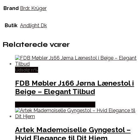
Brand
Brdr. Krüger
Butik
Andlight Dk
Relaterede varer
Udsalg 11%
FDB Møbler J166 Jørna Lænestol i
Beige – Elegant Tilbud
Købes hos Erling Christensen Møbler
Artek Mademoiselle Gyngestol –
Hvid Elegance til Dit Hjem