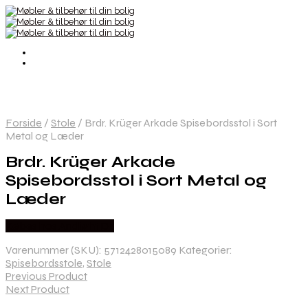
Forside
/
Stole
/
Brdr. Krüger Arkade Spisebordsstol i Sort
Metal og Læder
Brdr. Krüger Arkade
Spisebordsstol i Sort Metal og
Læder
Købes hos Andlight Dk
Varenummer (SKU):
5712428015089
Kategorier:
Spisebordsstole
,
Stole
Previous Product
Next Product