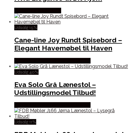
Købes hos Andlight Dk
Udsalg 15%
Cane-line Joy Rundt Spisebord –
Elegant Havemøbel til Haven
Købes hos Erling Christensen Møbler
Udsalg 40%
Eva Solo Grå Lænestol –
Udstillingsmodel Tilbud!
Købes hos Erling Christensen Møbler
Udsalg 11%