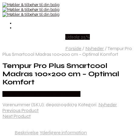
Udsalg 25%
Forside
/
Nyheder
/
Tempur Pro
Plus Smartcool Madras 100×200 cm – Optimal Komfort
Tempur Pro Plus Smartcool
Madras 100×200 cm – Optimal
Komfort
Købes hos Erling Christensen Møbler
Varenummer (SKU):
de9a2109da79
Kategori:
Nyheder
Previous Product
Next Product
Beskrivelse
Yderligere information