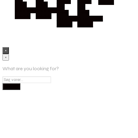
Købes
Købes
Møbler
Erling
Erling
hos
hos
Christensen
Christensen
Erling
Erling
Møbler
Møbler
Christensen
Christensen
Møbler
Møbler
×
×
What are you looking for?