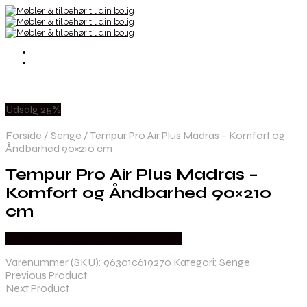
Udsalg 25%
Forside
/
Senge
/
Tempur Pro Air Plus Madras – Komfort og
Åndbarhed 90×210 cm
Tempur Pro Air Plus Madras –
Komfort og Åndbarhed 90×210
cm
Købes hos Erling Christensen Møbler
Varenummer (SKU):
96301c619270
Kategori:
Senge
Previous Product
Next Product