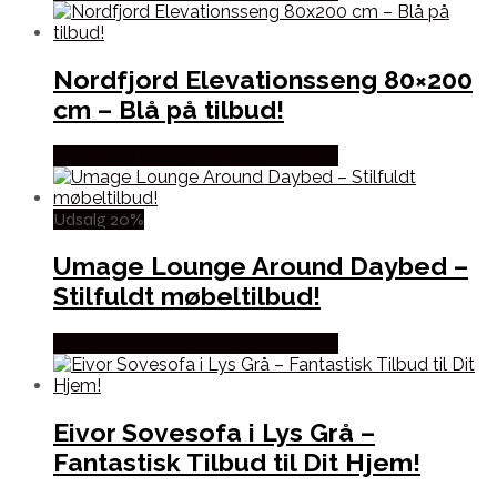
Nordfjord Elevationsseng 80×200
cm – Blå på tilbud!
Købes hos Erling Christensen Møbler
Udsalg 20%
Umage Lounge Around Daybed –
Stilfuldt møbeltilbud!
Købes hos Erling Christensen Møbler
Eivor Sovesofa i Lys Grå –
Fantastisk Tilbud til Dit Hjem!