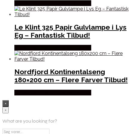
Købes hos Erling Christensen Møbler
Le Klint 325 Papir Gulvlampe i Lys
Eg – Fantastisk Tilbud!
Købes hos Erling Christensen Møbler
Nordfjord Kontinentalseng
180×200 cm – Flere Farver Tilbud!
Købes hos Erling Christensen Møbler
×
×
What are you looking for?