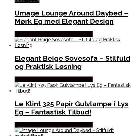
Udsalg 20%
Umage Lounge Around Daybed –
Mørk Eg med Elegant Design
Købes hos Erling Christensen Møbler
Elegant Beige Sovesofa – Stilfuld
og Praktisk Løsning
Købes hos Erling Christensen Møbler
Le Klint 325 Papir Gulvlampe i Lys
Eg – Fantastisk Tilbud!
Købes hos Erling Christensen Møbler