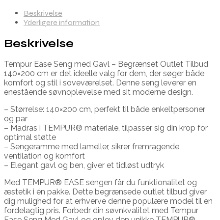
Beskrivelse
Yderligere information
Beskrivelse
Tempur Ease Seng med Gavl – Begrænset Outlet Tilbud
140×200 cm er det ideelle valg for dem, der søger både
komfort og stil i soveværelset. Denne seng leverer en
enestående søvnoplevelse med sit moderne design.
– Størrelse: 140×200 cm, perfekt til både enkeltpersoner
og par
– Madras i TEMPUR® materiale, tilpasser sig din krop for
optimal støtte
– Sengeramme med lameller, sikrer fremragende
ventilation og komfort
– Elegant gavl og ben, giver et tidløst udtryk
Med TEMPUR® EASE sengen får du funktionalitet og
æstetik i én pakke. Dette begrænsede outlet tilbud giver
dig mulighed for at erhverve denne populære model til en
fordelagtig pris. Forbedr din søvnkvalitet med Tempur
Ease Seng Med Gavl og oplev den unikke TEMPUR®