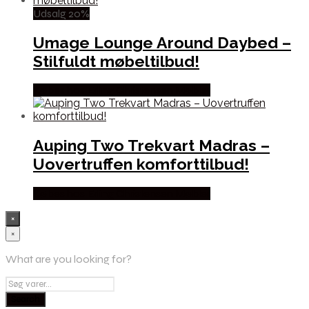
Udsalg 20%
Umage Lounge Around Daybed –
Stilfuldt møbeltilbud!
Købes hos Erling Christensen Møbler
Auping Two Trekvart Madras –
Uovertruffen komforttilbud!
Købes hos Erling Christensen Møbler
×
×
What are you looking for?