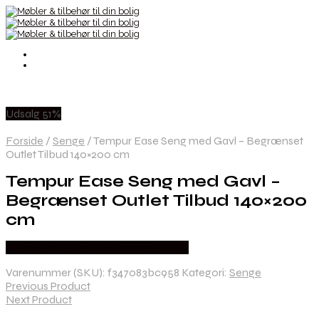
Udsalg 51%
Forside
/
Senge
/
Tempur Ease Seng med Gavl – Begrænset
Outlet Tilbud 140×200 cm
Tempur Ease Seng med Gavl –
Begrænset Outlet Tilbud 140×200
cm
Købes hos Erling Christensen Møbler
Varenummer (SKU):
f347083bc958
Kategori:
Senge
Previous Product
Next Product