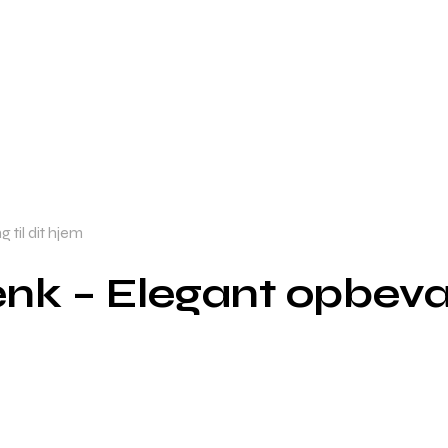
til dit hjem
 – Elegant opbevarin