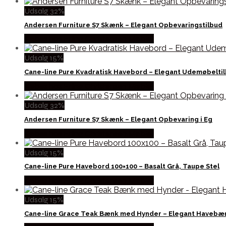
Udsalg 32%
Andersen Furniture S7 Skænk – Elegant Opbevaringstilbud
Købes hos Erling Christensen Møbler
Udsalg 15%
Cane-line Pure Kvadratisk Havebord – Elegant Udemøbelti
Købes hos Erling Christensen Møbler
Udsalg 32%
Andersen Furniture S7 Skænk – Elegant Opbevaring i Eg
Købes hos Erling Christensen Møbler
Udsalg 15%
Cane-line Pure Havebord 100×100 – Basalt Grå, Taupe Stel
Købes hos Erling Christensen Møbler
Udsalg 15%
Cane-line Grace Teak Bænk med Hynder – Elegant Havebæ