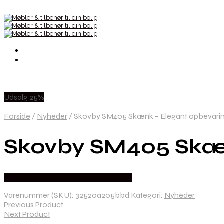
Udsalg 25%
Forside
/
Nyheder
/
Skovby SM405 Skænk – Elegant opbevaring 
Skovby SM405 Skænk
Købes hos Erling Christensen Møbler
Varenummer (SKU):
32520a205bbd
Kategori:
Nyheder
Previous Product
Next Product