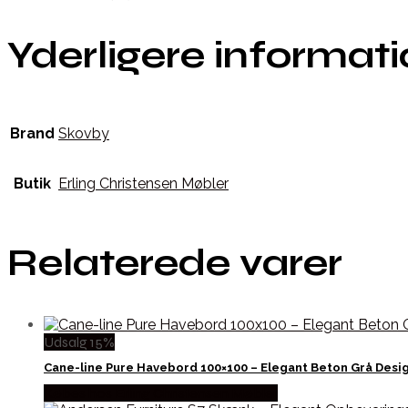
Yderligere informat
Brand
Skovby
Butik
Erling Christensen Møbler
Relaterede varer
Udsalg 15%
Cane-line Pure Havebord 100×100 – Elegant Beton Grå Desi
Købes hos Erling Christensen Møbler