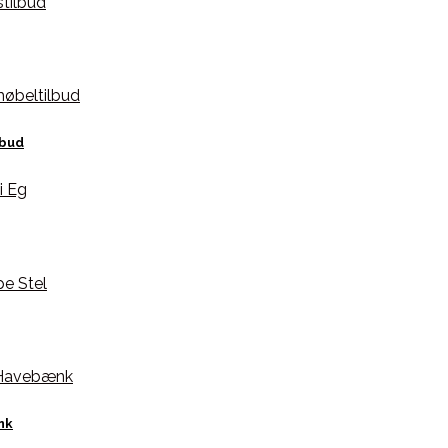
lbud
nk