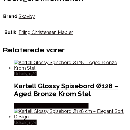
Brand
Skovby
Butik
Erling Christensen Møbler
Relaterede varer
Udsalg 15%
Kartell Glossy Spisebord Ø128 –
Aged Bronze Krom Stel
Købes hos Erling Christensen Møbler
Udsalg 15%