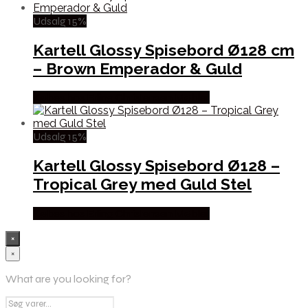
Udsalg 15%
Kartell Glossy Spisebord Ø128 cm
– Brown Emperador & Guld
Købes hos Erling Christensen Møbler
Udsalg 15%
Kartell Glossy Spisebord Ø128 –
Tropical Grey med Guld Stel
Købes hos Erling Christensen Møbler
×
×
What are you looking for?