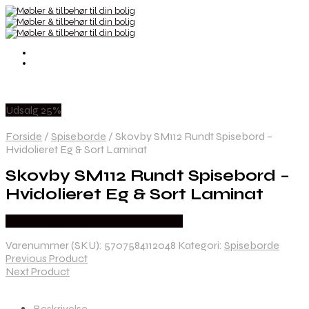
Udsalg 25%
Forside
/
Spiseborde
/
Skovby SM112 Rundt Spisebord –
Hvidolieret Eg & Sort Laminat
Skovby SM112 Rundt Spisebord –
Hvidolieret Eg & Sort Laminat
Købes hos Erling Christensen Møbler
Varenummer (SKU):
5707584112048
Kategori:
Spiseborde
Previous Product
Next Product
Beskrivelse