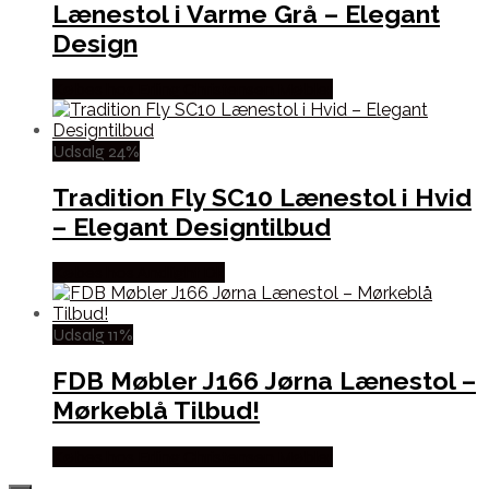
Lænestol i Varme Grå – Elegant
Design
Købes hos Erling Christensen Møbler
Udsalg 24%
Tradition Fly SC10 Lænestol i Hvid
– Elegant Designtilbud
Købes hos Andlight Dk
Udsalg 11%
FDB Møbler J166 Jørna Lænestol –
Mørkeblå Tilbud!
Købes hos Erling Christensen Møbler