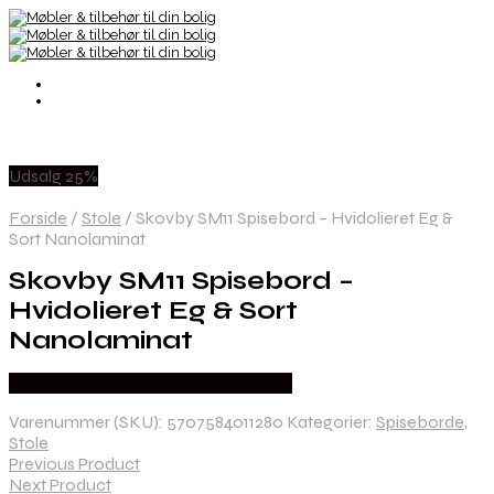
Udsalg 25%
Forside
/
Stole
/
Skovby SM11 Spisebord – Hvidolieret Eg &
Sort Nanolaminat
Skovby SM11 Spisebord –
Hvidolieret Eg & Sort
Nanolaminat
Købes hos Erling Christensen Møbler
Varenummer (SKU):
5707584011280
Kategorier:
Spiseborde
,
Stole
Previous Product
Next Product