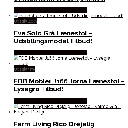
Købes hos Erling Christensen Møbler
Udsalg 40%
Eva Solo Grå Lænestol –
Udstillingsmodel Tilbud!
Købes hos Erling Christensen Møbler
Udsalg 11%
FDB Møbler J166 Jørna Lænestol –
Lysegrå Tilbud!
Købes hos Erling Christensen Møbler
Ferm Living Rico Drejelig