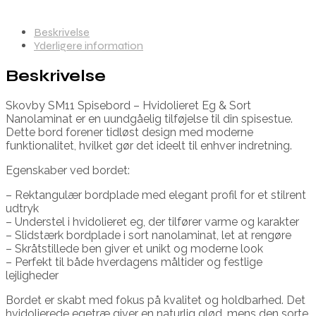
Beskrivelse
Yderligere information
Beskrivelse
Skovby SM11 Spisebord – Hvidolieret Eg & Sort
Nanolaminat er en uundgåelig tilføjelse til din spisestue.
Dette bord forener tidløst design med moderne
funktionalitet, hvilket gør det ideelt til enhver indretning.
Egenskaber ved bordet:
– Rektangulær bordplade med elegant profil for et stilrent
udtryk
– Understel i hvidolieret eg, der tilfører varme og karakter
– Slidstærk bordplade i sort nanolaminat, let at rengøre
– Skråtstillede ben giver et unikt og moderne look
– Perfekt til både hverdagens måltider og festlige
lejligheder
Bordet er skabt med fokus på kvalitet og holdbarhed. Det
hvidolierede egetræ giver en naturlig glød, mens den sorte