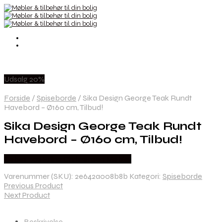
Udsalg 20%
Forside
/
Spiseborde
/
Sika Design George Teak Rundt
Havebord – Ø160 cm, Tilbud!
Sika Design George Teak Rundt
Havebord – Ø160 cm, Tilbud!
Købes hos Erling Christensen Møbler
Varenummer (SKU):
2e642a008b8b
Kategori:
Spiseborde
Previous Product
Next Product
Beskrivelse