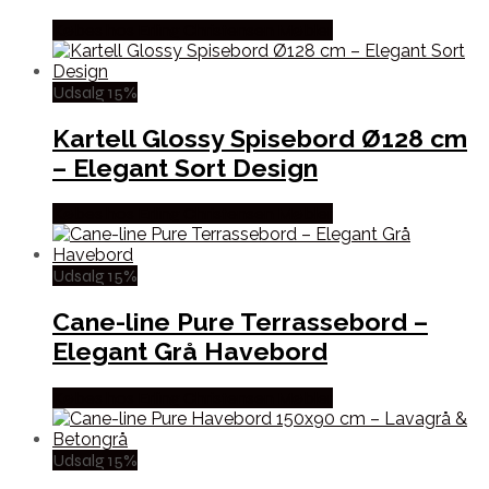
Købes hos Erling Christensen Møbler
Udsalg 15%
Kartell Glossy Spisebord Ø128 cm
– Elegant Sort Design
Købes hos Erling Christensen Møbler
Udsalg 15%
Cane-line Pure Terrassebord –
Elegant Grå Havebord
Købes hos Erling Christensen Møbler
Udsalg 15%